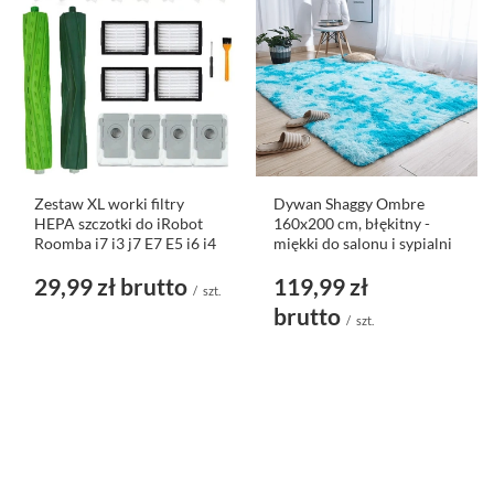
Zestaw XL worki filtry
Dywan Shaggy Ombre
HEPA szczotki do iRobot
160x200 cm, błękitny -
Roomba i7 i3 j7 E7 E5 i6 i4
miękki do salonu i sypialni
29,99 zł
brutto
119,99 zł
/
szt.
brutto
/
szt.