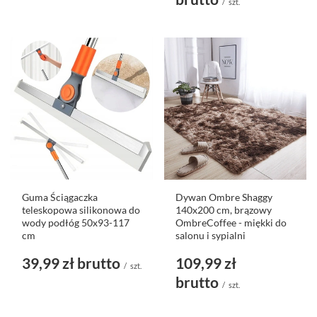
/
szt.
Guma Ściągaczka
Dywan Ombre Shaggy
teleskopowa silikonowa do
140x200 cm, brązowy
wody podłóg 50x93-117
OmbreCoffee - miękki do
cm
salonu i sypialni
39,99 zł
brutto
109,99 zł
/
szt.
brutto
/
szt.