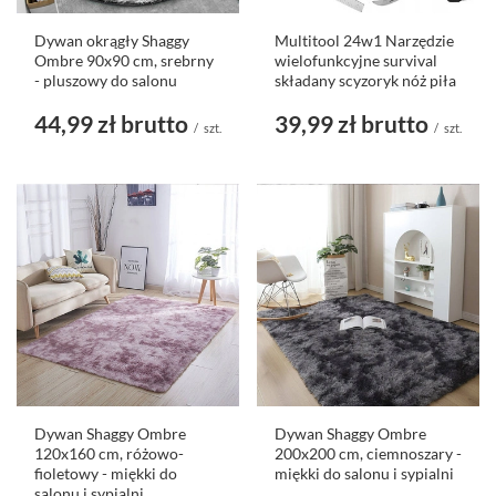
Dywan okrągły Shaggy
Multitool 24w1 Narzędzie
Ombre 90x90 cm, srebrny
wielofunkcyjne survival
- pluszowy do salonu
składany scyzoryk nóż piła
44,99 zł
brutto
39,99 zł
brutto
/
szt.
/
szt.
Dywan Shaggy Ombre
Dywan Shaggy Ombre
120x160 cm, różowo-
200x200 cm, ciemnoszary -
fioletowy - miękki do
miękki do salonu i sypialni
salonu i sypialni