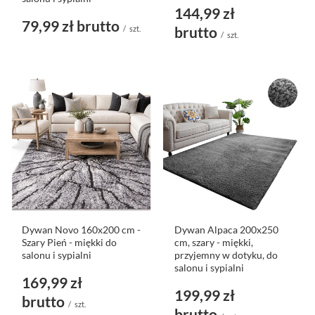
144,99 zł
79,99 zł
brutto
brutto
/
szt.
/
szt.
Dywan Novo 160x200 cm -
Dywan Alpaca 200x250
Szary Pień - miękki do
cm, szary - miękki,
salonu i sypialni
przyjemny w dotyku, do
salonu i sypialni
169,99 zł
199,99 zł
brutto
/
szt.
brutto