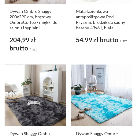
Dywan Ombre Shaggy
Mata łazienkowa
200x290 cm, brązowy
antypoślizgowa Pod
OmbreCoffee - miękki do
Prysznic brodzik do sauny
salonu i sypialni
basenu 43x61, biała
204,99 zł
54,99 zł
brutto
/
szt.
brutto
/
szt.
Dywan Shaggy Ombre
Dywan Shaggy Ombre