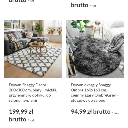
/
szt.
brutto
/
szt.
Dywan Shaggy Decor
Dywan okrągły Shaggy
200x300 cm, biały - miękki,
Ombre 160x160 cm,
przyjemny w dotyku, do
ciemny szary OmbreGrey -
salonu i sypialni
pluszowy do salonu
199,99 zł
94,99 zł
brutto
/
szt.
brutto
/
szt.