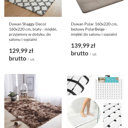
Dywan Shaggy Decor
Dywan Polar 160x220 cm,
160x220 cm, biały - miękki,
beżowy PolarBeige -
przyjemny w dotyku, do
miękki do salonu i sypialni
salonu i sypialni
139,99 zł
129,99 zł
brutto
/
szt.
brutto
/
szt.