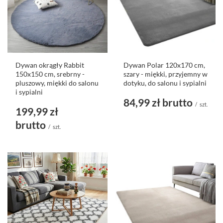
Dywan okrągły Rabbit
Dywan Polar 120x170 cm,
150x150 cm, srebrny -
szary - miękki, przyjemny w
pluszowy, miękki do salonu
dotyku, do salonu i sypialni
i sypialni
84,99 zł
brutto
/
szt.
199,99 zł
brutto
/
szt.