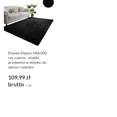
Dywan Alpaca 140x200
cm, czarny - miękki,
przyjemny w dotyku, do
salonu i sypialni
109,99 zł
brutto
/
szt.