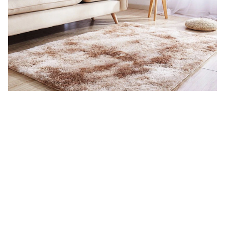
Dywan typu Shaggy – jak wybrać najlepszy do
swojego wnętrza?
Dywany typu Shaggy od lat nie wychodzą z mody. To jedne z
tych dodatków wnętrzarskich, które potrafią kompletnie
odmienić charakter pomieszczenia. Ich charakterystyczne,
długie, ponadto miękkie włosie nadaje wnętrzu ciepło,
przytulność oraz nowoczesny wygląd. Idealnie sprawdzają
się w minimalistycznych przestrzeniach, tych w stylu
skandynawskim, glamour czy boho. Jak dobrać odpowiedni