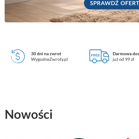
30 dni na zwrot
Darmowa dos
WygodneZwroty.pl
już od 99 zł
Nowości