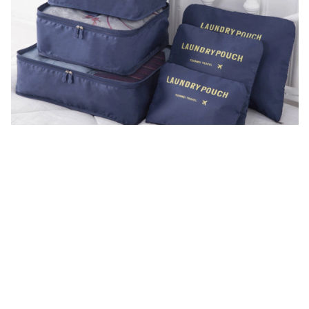
Sekrety organizacji: jak uporządkować szafę i
zyskać więcej przestrzeni
Bałagan w szafie to zmora wielu osób. Ciągle gubimy
ubrania, nie możemy znaleźć tego, czego szukamy, a
przestrzeń wydaje się znikać w oczach. Stosując się do
prostych wskazówek zawartych w tym artykule, z łatwością
uporządkujesz swoje ubrania i zyskasz więcej miejsca.
Dowiedz się, jak krok po kroku opróżnić szafę, posortować
rzeczy, wyselekcjonować te, których nie nosisz. Odkryjemy
przed Tobą sekrety organizacji i opowiemy jak wykorzystać