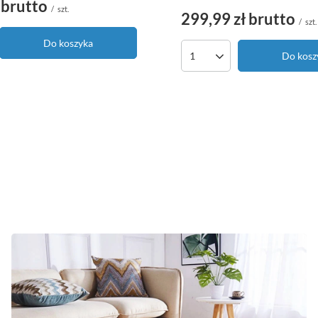
brutto
/
szt.
299,99 zł
brutto
/
szt.
Do koszyka
duktów
Do kosz
Ilość produktów