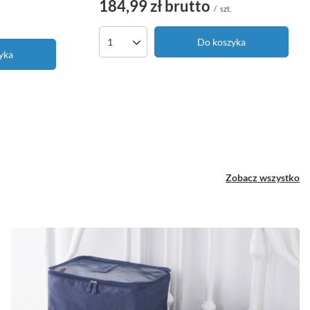
184,99 zł
brutto
/
szt.
Do koszyka
Ilość produktów
yka
Zobacz wszystko