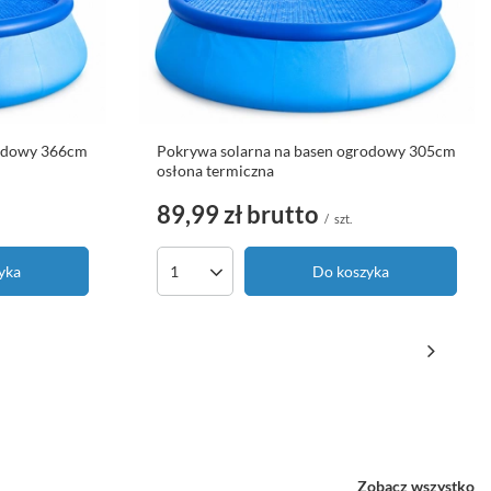
rodowy 366cm
Pokrywa solarna na basen ogrodowy 305cm
osłona termiczna
89,99 zł
brutto
/
szt.
yka
Do koszyka
Ilość produktów
Zobacz wszystko