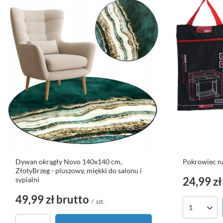
Dywan okrągły Novo 140x140 cm,
Pokrowiec n
ZłotyBrzeg - pluszowy, miękki do salonu i
24,99 zł
sypialni
49,99 zł
brutto
/
szt.
Ilość pro