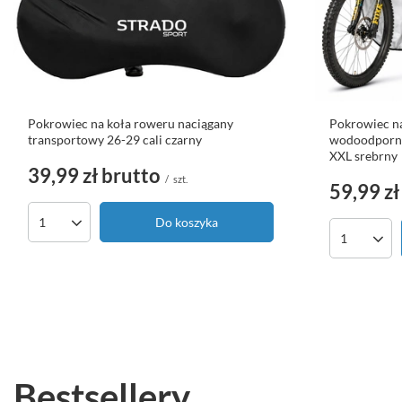
Pokrowiec na koła roweru naciągany
Pokrowiec na
transportowy 26-29 cali czarny
wodoodporn
XXL srebrny
39,99 zł
brutto
/
szt.
59,99 zł
Do koszyka
Ilość produktów
Ilość pro
Bestsellery