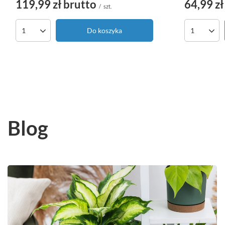
119,99 zł
brutto
64,99 zł
/
szt.
Do koszyka
Ilość produktów
Ilość pro
Blog