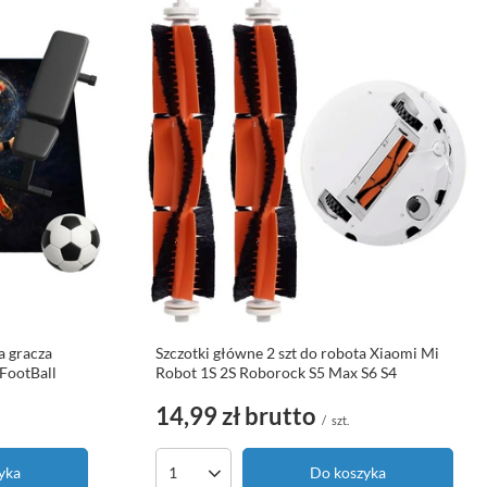
 gracza
Szczotki główne 2 szt do robota Xiaomi Mi
 FootBall
Robot 1S 2S Roborock S5 Max S6 S4
14,99 zł
brutto
/
szt.
yka
Do koszyka
Ilość produktów