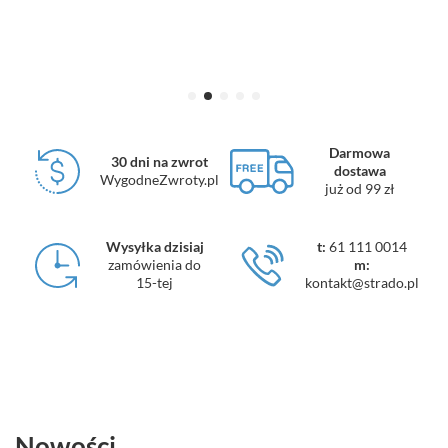
Darmowa
30 dni na zwrot
dostawa
WygodneZwroty.pl
już od 99 zł
Wysyłka dzisiaj
t:
61 111 0014
zamówienia do
m:
15-tej
kontakt@strado.pl
Nowości