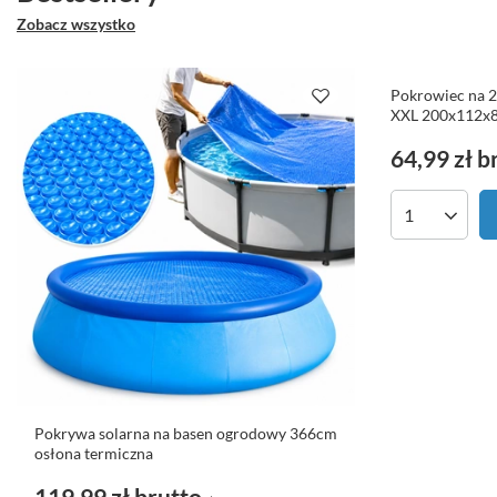
Zobacz wszystko
Pokrowiec na 
XXL 200x112x8
64,99 zł
b
Ilość produk
Pokrywa solarna na basen ogrodowy 366cm
osłona termiczna
119,99 zł
brutto