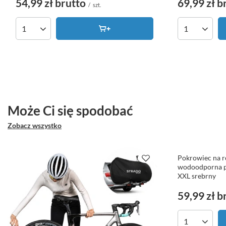
54,99 zł
brutto
69,99 zł
b
/
szt.
Ilość produktów
Ilość produk
Może Ci się spodobać
Zobacz wszystko
Pokrowiec na r
wodoodporna 
XXL srebrny
59,99 zł
b
Ilość produk