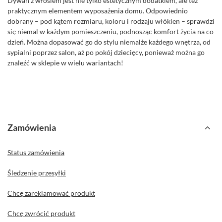
Dywan z włosiem jest nie tylko estetycznym dodatkiem, ale też
praktycznym elementem wyposażenia domu. Odpowiednio
dobrany – pod kątem rozmiaru, koloru i rodzaju włókien – sprawdzi
się niemal w każdym pomieszczeniu, podnosząc komfort życia na co
dzień. Można dopasować go do stylu niemalże każdego wnętrza, od
sypialni poprzez salon, aż po pokój dziecięcy, ponieważ można go
znaleźć w sklepie w wielu wariantach!
Zamówienia
Status zamówienia
Śledzenie przesyłki
Chcę zareklamować produkt
Chcę zwrócić produkt