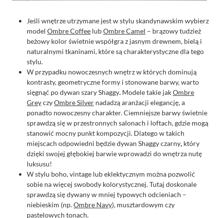
Jeśli wnętrze utrzymane jest w stylu skandynawskim wybierz
model
Ombre Coffee
lub
Ombre Camel
– brązowy tudzież
beżowy kolor świetnie współgra z jasnym drewnem, bielą i
naturalnymi tkaninami, które są charakterystyczne dla tego
stylu.
W przypadku nowoczesnych wnętrz w których dominują
kontrasty, geometryczne formy i stonowane barwy, warto
sięgnąć po dywan
szary
Shaggy
.
Modele takie jak
Ombre
Grey
czy
Ombre Silver
nadadzą aranżacji elegancję, a
ponadto nowoczesny charakter. Ciemniejsze barwy świetnie
sprawdzą się w przestronnych salonach i loftach, gdzie mogą
stanowić mocny punkt kompozycji. Dlatego w takich
miejscach odpowiedni będzie dywan
Shaggy
czarny
,
który
dzięki swojej głębokiej barwie wprowadzi do wnętrza nutę
luksusu!
W stylu boho, vintage lub eklektycznym można pozwolić
sobie na więcej swobody kolorystycznej. Tutaj doskonale
sprawdzą się dywany w mniej typowych odcieniach –
niebieskim (np.
Ombre Navy
), musztardowym czy
pastelowych tonach.