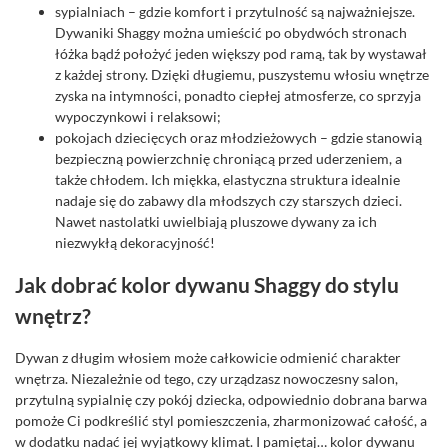
sypialniach – gdzie komfort i przytulność są najważniejsze.
Dywaniki Shaggy można umieścić po obydwóch stronach
łóżka bądź położyć jeden większy pod ramą, tak by wystawał
z każdej strony. Dzięki długiemu, puszystemu włosiu wnętrze
zyska na intymności, ponadto ciepłej atmosferze, co sprzyja
wypoczynkowi i relaksowi;
pokojach dziecięcych oraz młodzieżowych – gdzie stanowią
bezpieczną powierzchnię chroniącą przed uderzeniem, a
także chłodem. Ich miękka, elastyczna struktura idealnie
nadaje się do zabawy dla młodszych czy starszych dzieci.
Nawet nastolatki uwielbiają pluszowe dywany za ich
niezwykłą dekoracyjność!
Jak dobrać kolor dywanu Shaggy do stylu
wnętrz?
Dywan z długim włosiem może całkowicie odmienić charakter
wnętrza. Niezależnie od tego, czy urządzasz nowoczesny salon,
przytulną sypialnię czy pokój dziecka, odpowiednio dobrana barwa
pomoże Ci podkreślić styl pomieszczenia, zharmonizować całość, a
w dodatku nadać jej wyjątkowy klimat. I pamiętaj… kolor dywanu