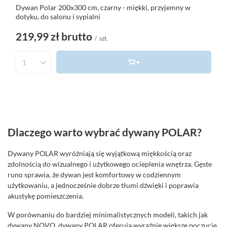
Dywan Polar 200x300 cm, czarny - miękki, przyjemny w
dotyku, do salonu i sypialni
219,99 zł
brutto
/
szt.
Dlaczego warto wybrać dywany POLAR?
Dywany POLAR wyróżniają się wyjątkową miękkością oraz
zdolnością do wizualnego i użytkowego ocieplenia wnętrza. Gęste
runo sprawia, że dywan jest komfortowy w codziennym
użytkowaniu, a jednocześnie dobrze tłumi dźwięki i poprawia
akustykę pomieszczenia.
W porównaniu do bardziej minimalistycznych modeli, takich jak
dywany NOVO
, dywany POLAR oferują wyraźnie większe poczucie