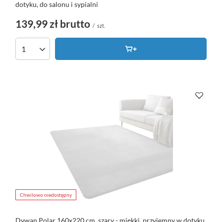
dotyku, do salonu i sypialni
139,99 zł
brutto
/
szt.
Chwilowo niedostępny
Dywan Polar 160x220 cm, szary - miękki, przyjemny w dotyku,