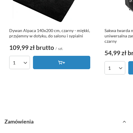
Dywan Alpaca 140x200 cm, czarny - miękki,
Sakwa twarda n
przyjemny w dotyku, do salonu i sypialni
uniwersalna za
czarny
109,99 zł
brutto
/
szt.
54,99 zł
b
Ilość produktów
Ilość produk
Zamówienia