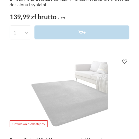
do salonu i sypialni
139,99 zł
brutto
/
szt.
Chwilowo niedostępny