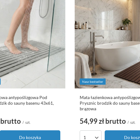
Nasz bestseller
kowa antypoślizgowa Pod
Mata łazienkowa antypoślizgo
dzik do sauny basenu 43x61,
Prysznic brodzik do sauny bas
brązowa
brutto
54,99 zł
brutto
/
szt.
/
szt.
Do koszyka
Do kosz