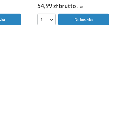
54,99 zł
brutto
/
szt.
yka
Do koszyka