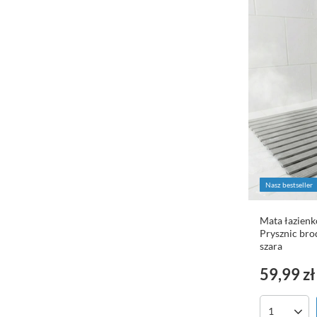
Nasz bestseller
Mata łazien
Prysznic bro
szara
59,99 zł