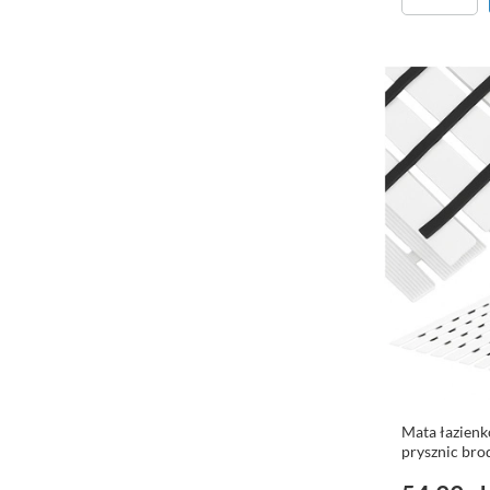
Mata łazien
prysznic bro