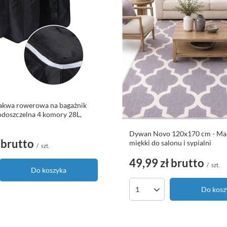
sakwa rowerowa na bagażnik
doszczelna 4 komory 28L,
Dywan Novo 120x170 cm - Mar
brutto
miękki do salonu i sypialni
/
szt.
49,99 zł
brutto
/
szt.
Do koszyka
duktów
Do kosz
Ilość produktów