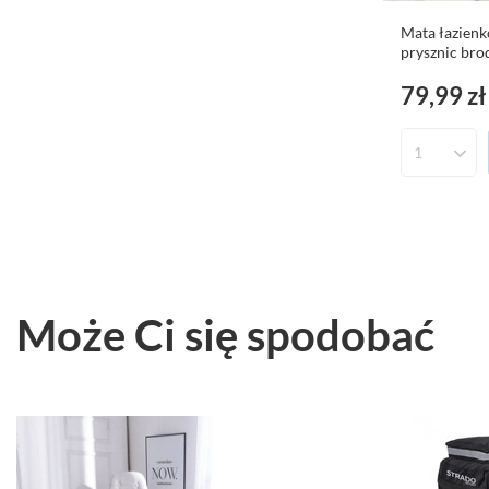
Mata łazienk
prysznic bro
79,99 zł
Może Ci się spodobać