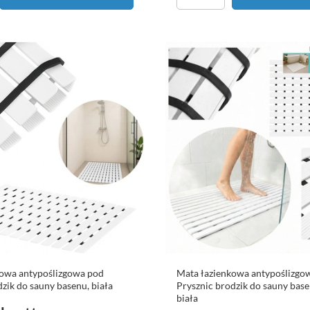
kowa antypoślizgowa pod
Mata łazienkowa antypoślizgo
dzik do sauny basenu, biała
Prysznic brodzik do sauny bas
biała