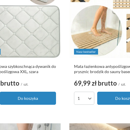
Nasz bestseller
kowa szybkoschnąca dywanik do
Mata łazienkowa antypoślizgo
ypoślizgowa XXL, szara
prysznic brodzik do sauny bas
brutto
69,99 zł
brutto
/
szt.
/
szt.
Do koszyka
Do kosz