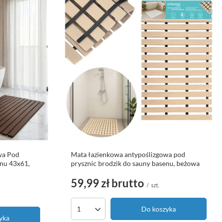
wa Pod
Mata łazienkowa antypoślizgowa pod
enu 43x61,
prysznic brodzik do sauny basenu, beżowa
59,99 zł
brutto
/
szt.
Do koszyka
yka