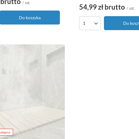
brutto
/
szt.
54,99 zł
brutto
/
szt.
Do koszyka
Do kosz
ostępny