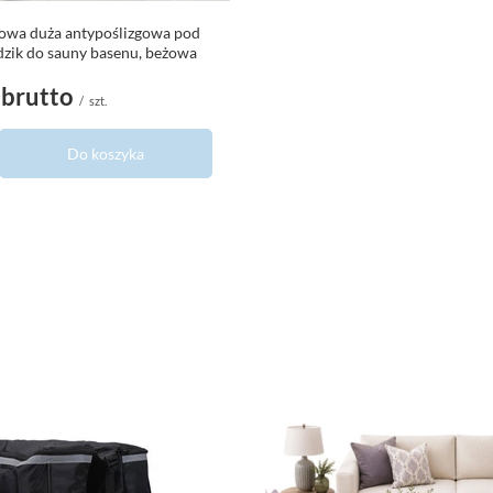
owa duża antypoślizgowa pod
dzik do sauny basenu, beżowa
brutto
/
szt.
Do koszyka