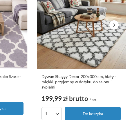
oko Szare -
Dywan Shaggy Decor 200x300 cm, biały -
miękki, przyjemny w dotyku, do salonu i
sypialni
199,99 zł
brutto
/
szt.
yka
Do koszyka
Ilość produktów