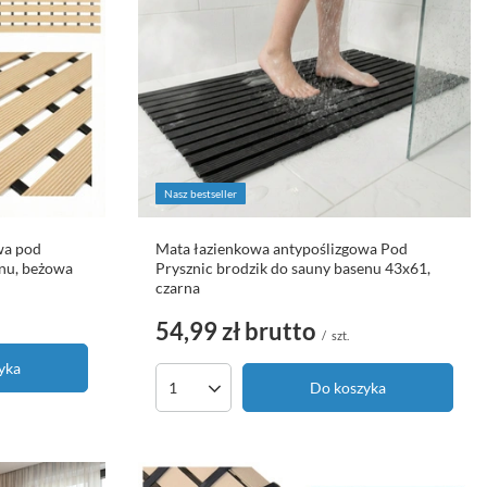
Nasz bestseller
wa pod
Mata łazienkowa antypoślizgowa Pod
enu, beżowa
Prysznic brodzik do sauny basenu 43x61,
czarna
54,99 zł
brutto
/
szt.
yka
Do koszyka