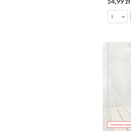
54,99 zł
Chwilowo nied