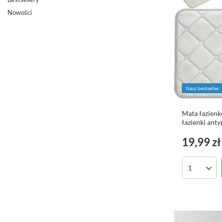
Nowości
Nasz bestseller
Mata łazien
łazienki ant
19,99 zł