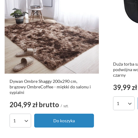
Duża torba 
podwójna wo
czarny
Dywan Ombre Shaggy 200x290 cm,
39,99 zł
brązowy OmbreCoffee - miękki do salonu i
sypialni
204,99 zł
brutto
Ilość pro
/
szt.
Do koszyka
Ilość produktów