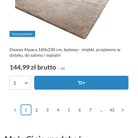
Nasz bestseller
Dywan Alpaca 160x230 cm, beżowy - miękki, przyjemny w
dotyku, do salonu i sypialni
144,99 zł
brutto
/
szt.
1
2
3
4
5
6
7
...
42