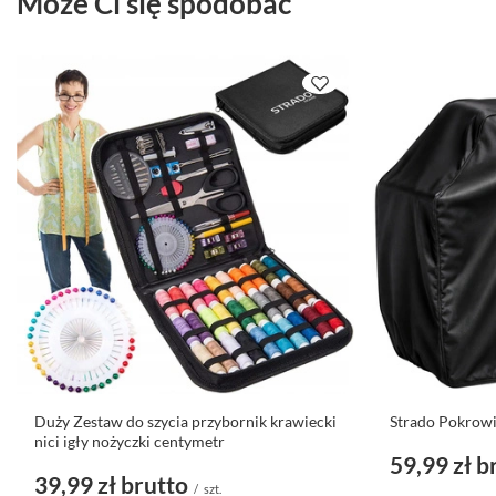
Może Ci się spodobać
Duży Zestaw do szycia przybornik krawiecki
Strado Pokrowi
nici igły nożyczki centymetr
59,99 zł
b
39,99 zł
brutto
/
szt.