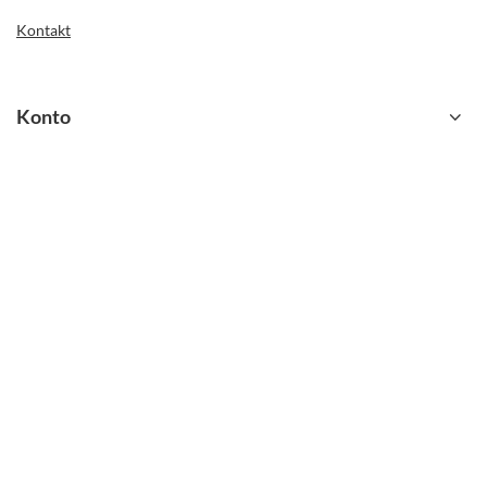
Kontakt
Konto
Regulaminy
kontakt@strado.pl
Obornicka 227 bud. E
60-650, Poznań