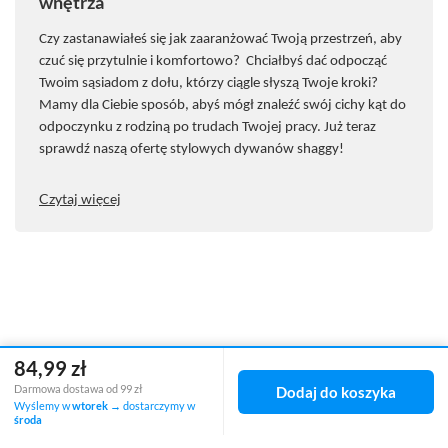
wnętrza
Czy zastanawiałeś się jak zaaranżować Twoją przestrzeń, aby
czuć się przytulnie i komfortowo? Chciałbyś dać odpocząć
Twoim sąsiadom z dołu, kt
ó
rzy ciągle słyszą Twoje kroki?
Mamy dla Ciebie spos
ó
b, abyś m
ó
gł znaleźć sw
ó
j cichy kąt do
odpoczynku z rodziną po trudach Twojej pracy. Już teraz
sprawdź naszą ofertę stylowych dywan
ó
w shaggy!
Czytaj więcej
84,99 zł
Zamówienia
Darmowa dostawa od 99 zł
Dodaj do koszyka
Wyślemy w
wtorek
→ dostarczymy w
Status zamówienia
środa