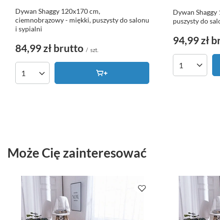
Dywan Shaggy 120x170 cm,
Dywan Shaggy 1
ciemnobrązowy - miękki, puszysty do salonu
puszysty do sal
i sypialni
94,99 zł
b
84,99 zł
brutto
/
szt.
Ilość produk
Ilość produktów
Może Cię zainteresować