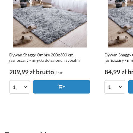
Dywan Shaggy Ombre 200x300 cm,
Dywan Shaggy 
jasnoszary - miękki do salonu i sypialni
jasnoszary - mię
209,99 zł
brutto
84,99 zł
b
/
szt.
Ilość produktów
Ilość produk