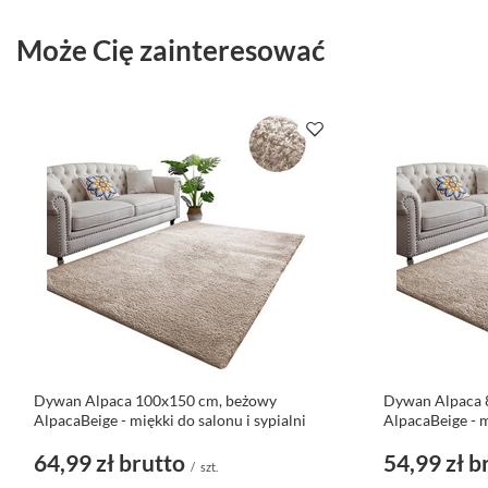
Może Cię zainteresować
Dywan Alpaca 100x150 cm, beżowy
Dywan Alpaca 
AlpacaBeige - miękki do salonu i sypialni
AlpacaBeige - m
64,99 zł
brutto
54,99 zł
b
/
szt.