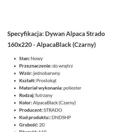
Specyfikacja: Dywan Alpaca Strado
160x220 - AlpacaBlack (Czarny)
Stan:
Nowy
Przeznaczenie:
do wnętrz
Wzór:
jednobarwny
Kształt:
Prostokąt
Materiał wykonania:
poliester
Rodzaj:
futrzany
Kolor:
AlpacaBlack (Czarny)
Producent:
STRADO
Kod produktu::
DNDSHP
Grubość:
20
Długość:
160