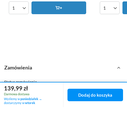
Ilość produktów
Ilość produk
Zamówienia
Status zamówienia
139,99 zł
Śledzenie przesyłki
Darmowa dostawa
Dodaj do koszyka
Wyślemy w
poniedziałek
→
dostarczymy w
wtorek
Chcę zareklamować produkt
Chcę zwrócić produkt