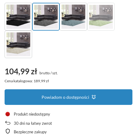
104,99 zł
brutto
/
szt.
Cena katalogowa:
189,99 zł
Powiadom o dostępności
Produkt niedostępny
30
dni na łatwy zwrot
Bezpieczne zakupy