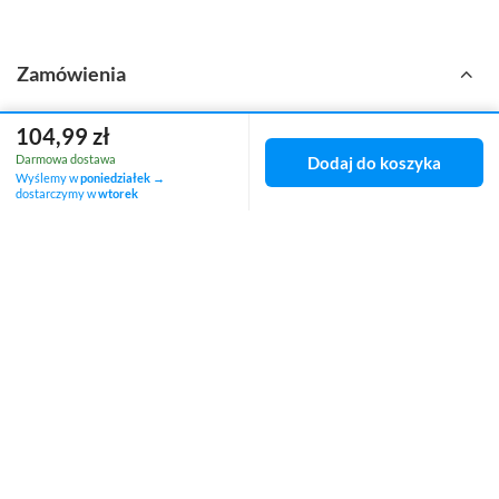
Zamówienia
Status zamówienia
104,99 zł
Darmowa dostawa
Dodaj do koszyka
Śledzenie przesyłki
Wyślemy w
poniedziałek
→
dostarczymy w
wtorek
Chcę zareklamować produkt
Chcę zwrócić produkt
Chcę wymienić towar
Kontakt
Konto