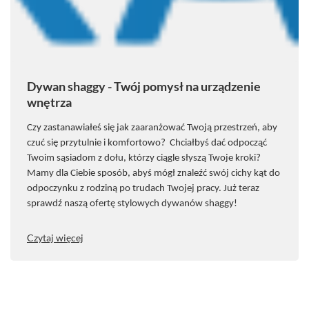
Dywan shaggy - Twój pomysł na urządzenie
wnętrza
Czy zastanawiałeś się jak zaaranżować Twoją przestrzeń, aby
czuć się przytulnie i komfortowo? Chciałbyś dać odpocząć
Twoim sąsiadom z dołu, kt
ó
rzy ciągle słyszą Twoje kroki?
Mamy dla Ciebie spos
ó
b, abyś m
ó
gł znaleźć sw
ó
j cichy kąt do
odpoczynku z rodziną po trudach Twojej pracy. Już teraz
sprawdź naszą ofertę stylowych dywan
ó
w shaggy!
Czytaj więcej