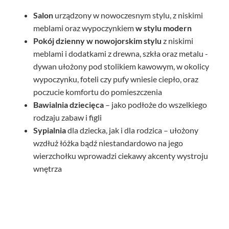
Salon
urządzony w nowoczesnym stylu, z niskimi
meblami oraz wypoczynkiem
w stylu modern
Pokój dzienny
w nowojorskim stylu
z niskimi
meblami i dodatkami z drewna, szkła oraz metalu -
dywan ułożony pod stolikiem kawowym, w okolicy
wypoczynku, foteli czy pufy wniesie ciepło, oraz
poczucie komfortu do pomieszczenia
Bawialnia dziecięca
– jako podłoże do wszelkiego
rodzaju zabaw i figli
Sypialnia
dla dziecka, jak i dla rodzica – ułożony
wzdłuż łóżka bądź niestandardowo na jego
wierzchołku wprowadzi ciekawy akcenty wystroju
wnętrza