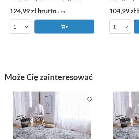
124,99 zł
brutto
104,99 zł
/
szt.
Ilość produktów
Ilość produk
Może Cię zainteresować