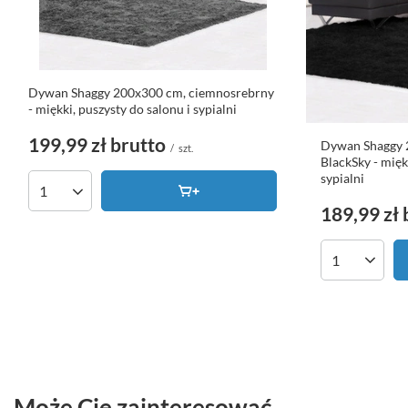
Dywan Shaggy 200x300 cm, ciemnosrebrny
- miękki, puszysty do salonu i sypialni
199,99 zł
brutto
Dywan Shaggy 
/
szt.
BlackSky - mięk
sypialni
Ilość produktów
189,99 zł
Ilość produk
Może Cię zainteresować