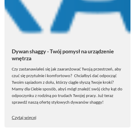
Dywan shaggy - Twój pomysł na urządzenie
wnętrza
Czy zastanawiałeś się jak zaaranżować Twoją przestrzeń, aby
czuć się przytulnie i komfortowo? Chciałbyś dać odpocząć
Twoim sąsiadom z dołu, kt
ó
rzy ciągle słyszą Twoje kroki?
Mamy dla Ciebie spos
ó
b, abyś m
ó
gł znaleźć sw
ó
j cichy kąt do
odpoczynku z rodziną po trudach Twojej pracy. Już teraz
sprawdź naszą ofertę stylowych dywan
ó
w shaggy!
Czytaj więcej