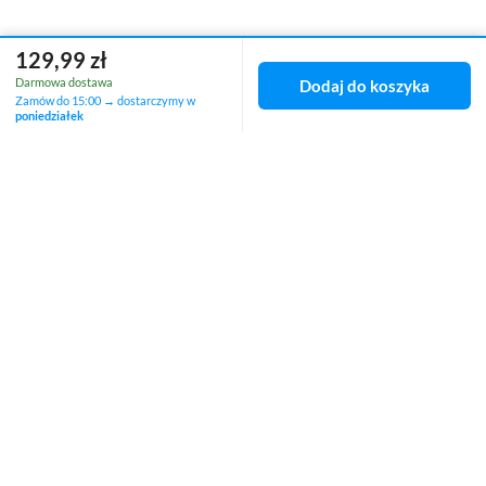
129,99 zł
Darmowa dostawa
Dodaj do koszyka
Zamów do 15:00 → dostarczymy w
poniedziałek
Zamówienia
Status zamówienia
Śledzenie przesyłki
Chcę zareklamować produkt
Chcę zwrócić produkt
Chcę wymienić towar
Kontakt
Konto