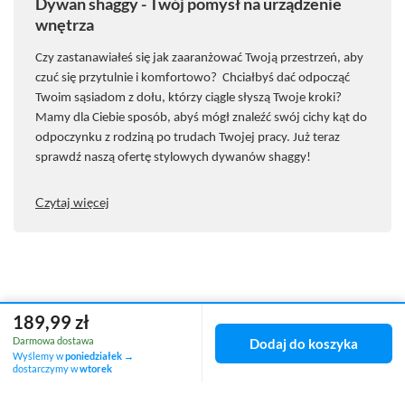
Dywan shaggy - Twój pomysł na urządzenie
wnętrza
Czy zastanawiałeś się jak zaaranżować Twoją przestrzeń, aby
czuć się przytulnie i komfortowo? Chciałbyś dać odpocząć
Twoim sąsiadom z dołu, kt
ó
rzy ciągle słyszą Twoje kroki?
Mamy dla Ciebie spos
ó
b, abyś m
ó
gł znaleźć sw
ó
j cichy kąt do
odpoczynku z rodziną po trudach Twojej pracy. Już teraz
sprawdź naszą ofertę stylowych dywan
ó
w shaggy!
Czytaj więcej
189,99 zł
Darmowa dostawa
Dodaj do koszyka
Zamówienia
Wyślemy w
poniedziałek
→
dostarczymy w
wtorek
Status zamówienia