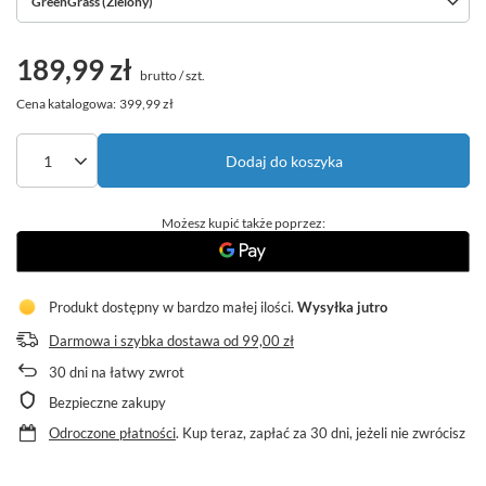
GreenGrass (Zielony)
189,99 zł
brutto
/
szt.
Cena katalogowa:
399,99 zł
Dodaj do koszyka
Możesz kupić także poprzez:
Produkt dostępny w bardzo małej ilości
Wysyłka
jutro
Darmowa i szybka dostawa
od
99,00 zł
30
dni na łatwy zwrot
Bezpieczne zakupy
Odroczone płatności
. Kup teraz, zapłać za 30 dni, jeżeli nie zwrócisz