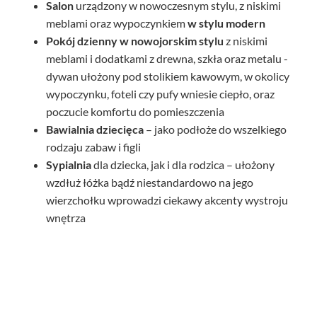
Salon
urządzony w nowoczesnym stylu, z niskimi
meblami oraz wypoczynkiem
w stylu modern
Pokój dzienny
w nowojorskim stylu
z niskimi
meblami i dodatkami z drewna, szkła oraz metalu -
dywan ułożony pod stolikiem kawowym, w okolicy
wypoczynku, foteli czy pufy wniesie ciepło, oraz
poczucie komfortu do pomieszczenia
Bawialnia dziecięca
– jako podłoże do wszelkiego
rodzaju zabaw i figli
Sypialnia
dla dziecka, jak i dla rodzica – ułożony
wzdłuż łóżka bądź niestandardowo na jego
wierzchołku wprowadzi ciekawy akcenty wystroju
wnętrza