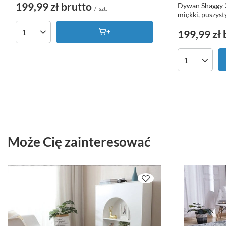
199,99 zł
brutto
Dywan Shaggy 
/
szt.
miękki, puszyst
199,99 zł
Ilość produktów
Ilość produk
Może Cię zainteresować