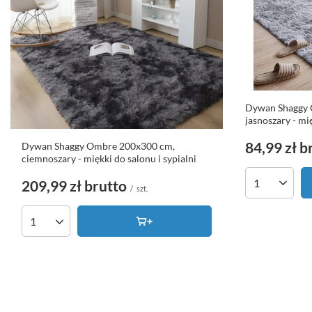
Dywan Shaggy 
jasnoszary - mię
84,99 zł
b
Dywan Shaggy Ombre 200x300 cm,
ciemnoszary - miękki do salonu i sypialni
209,99 zł
brutto
Ilość produk
/
szt.
Ilość produktów