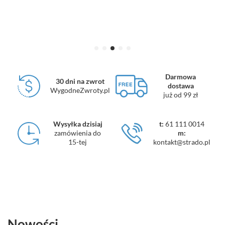
Darmowa
30 dni na zwrot
dostawa
WygodneZwroty.pl
już od 99 zł
Wysyłka dzisiaj
t:
61 111 0014
zamówienia do
m:
15-tej
kontakt@strado.pl
Nowości