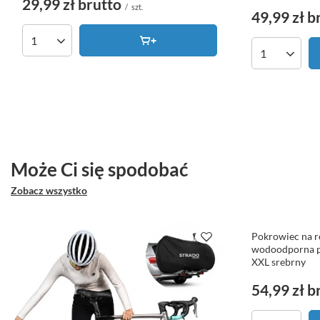
29,99 zł
brutto
/
szt.
49,99 zł
b
Ilość produktów
Ilość produk
Może Ci się spodobać
Zobacz wszystko
Pokrowiec na r
wodoodporna 
XXL srebrny
54,99 zł
b