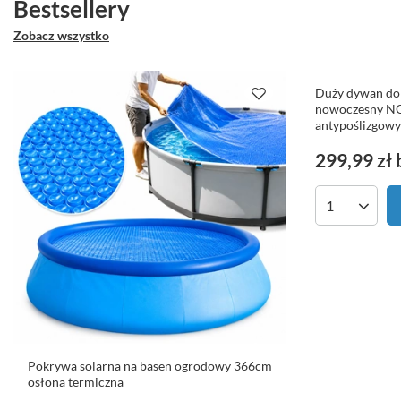
Bestsellery
Zobacz wszystko
Duży dywan do
nowoczesny N
antypoślizgow
299,99 zł
Ilość produk
Pokrywa solarna na basen ogrodowy 366cm
osłona termiczna