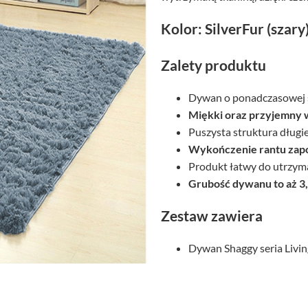
Kolor: SilverFur (szary
Zalety produktu
Dywan o ponadczasowej s
Miękki oraz przyjemny 
Puszysta struktura długi
Wykończenie rantu zapo
Produkt łatwy do utrzyma
Grubość dywanu to aż 3
Zestaw zawiera
Dywan Shaggy seria Livi