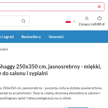
Zaloguj się
0,00 zł
 i ogród
Bestsellery
Nowości
pialni
haggy 250x350 cm, jasnosrebrny - miękki,
 do salonu i sypialni
 250x350 cm, jasnosrebrny - puszysta, miła w dotyku powierzchnia,
 wnętrzu przytulności. Tworzy ciepłą, domową atmosferę w salonie i
ypoślizgowy spód i łatwa pielęgnacja na co dzień.