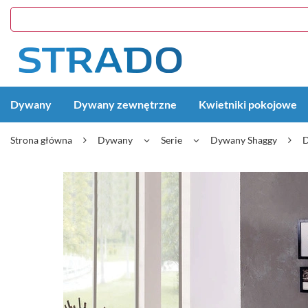
Dywany
Dywany zewnętrzne
Kwietniki pokojowe
Strona główna
Dywany
Serie
Dywany Shaggy
D