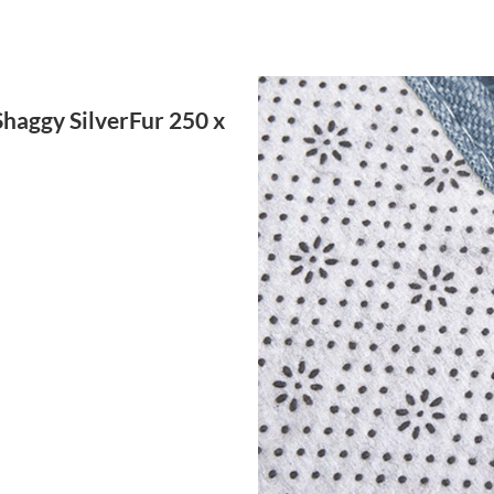
haggy SilverFur 250 x