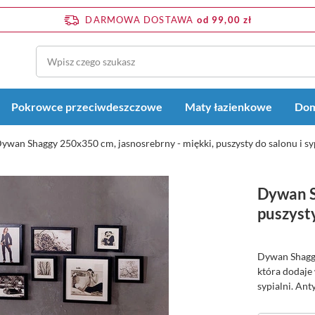
DARMOWA DOSTAWA
od 99,00 zł
Pokrowce przeciwdeszczowe
Maty łazienkowe
Dom
ywan Shaggy 250x350 cm, jasnosrebrny - miękki, puszysty do salonu i sy
Dywan S
puszysty
Dywan Shaggy
która dodaje
sypialni. Ant