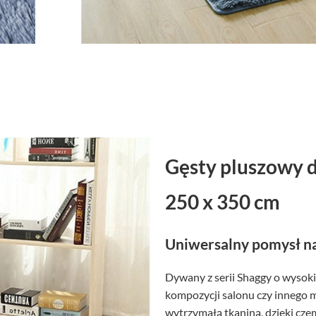
Gęsty pluszowy 
250 x 350 cm
Uniwersalny pomysł na
Dywany z serii Shaggy o wysoki
kompozycji salonu czy innego 
wytrzymałą tkaniną, dzięki czem