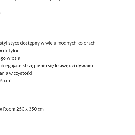
)
tylistyce dostępny w wielu modnych kolorach
w dotyku
ego włosia
biegające strzępieniu się krawędzi dywanu
nia w czystości
,5 cm!
ng Room 250 x 350 cm