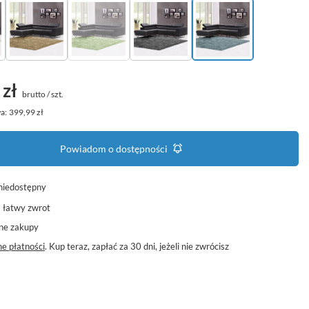
 zł
brutto
/
szt.
a:
399,99 zł
Powiadom o dostępności
niedostępny
a łatwy zwrot
ne zakupy
e płatności
. Kup teraz, zapłać za 30 dni, jeżeli nie zwrócisz