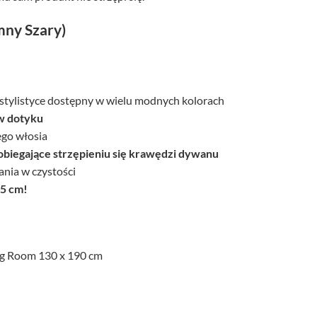
mny Szary)
tylistyce dostępny w wielu modnych kolorach
w dotyku
ego włosia
biegające strzępieniu się krawędzi dywanu
nia w czystości
,5 cm!
ng Room 130 x 190 cm