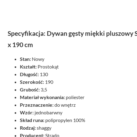
Specyfikacja: Dywan gęsty miękki pluszowy
x 190 cm
Stan:
Nowy
Kształt:
Prostokąt
Długość:
130
Szerokość:
190
Grubość:
3,5
Materiał wykonania:
poliester
Przeznaczenie:
do wnętrz
Wzór:
jednobarwny
Skład runa:
polipropylen 100%
Rodzaj:
shaggy
Producent:
Strado