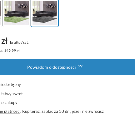
 zł
brutto
/
szt.
a:
149,99 zł
Powiadom o dostępności
niedostępny
a łatwy zwrot
ne zakupy
e płatności
. Kup teraz, zapłać za 30 dni, jeżeli nie zwrócisz