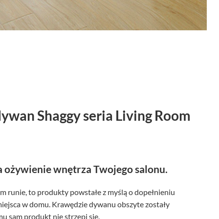
dywan Shaggy seria Living Room
 ożywienie wnętrza Twojego salonu.
m runie, to produkty powstałe z myślą o dopełnieniu
miejsca w domu. Krawędzie dywanu obszyte zostały
u sam produkt nie strzępi się.