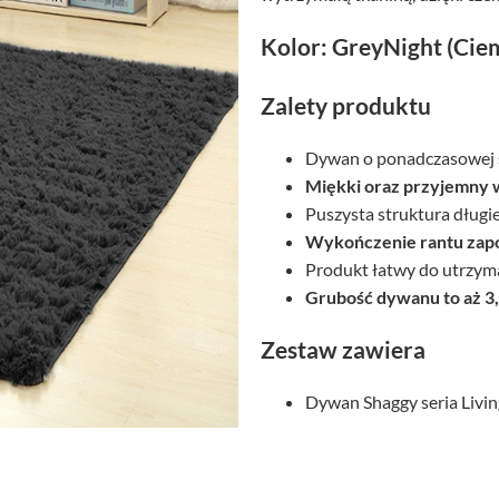
Kolor: GreyNight (Cie
Zalety produktu
Dywan o ponadczasowej s
Miękki oraz przyjemny 
Puszysta struktura długi
Wykończenie rantu zapo
Produkt łatwy do utrzyma
Grubość dywanu to aż 3
Zestaw zawiera
Dywan Shaggy seria Livi