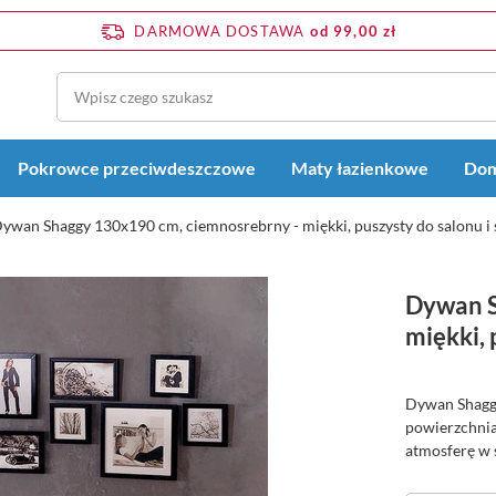
DARMOWA DOSTAWA
od 99,00 zł
Pokrowce przeciwdeszczowe
Maty łazienkowe
Dom
ywan Shaggy 130x190 cm, ciemnosrebrny - miękki, puszysty do salonu i 
Dywan S
miękki, 
Dywan Shaggy
powierzchnia
atmosferę w s