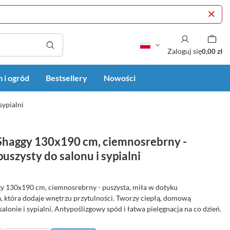
Zaloguj się
0,00 zł
 i ogród
Bestsellery
Nowości
sypialni
haggy 130x190 cm, ciemnosrebrny -
puszysty do salonu i sypialni
 130x190 cm, ciemnosrebrny - puszysta, miła w dotyku
, która dodaje wnętrzu przytulności. Tworzy ciepłą, domową
alonie i sypialni. Antypoślizgowy spód i łatwa pielęgnacja na co dzień.