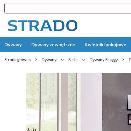
Dywany
Dywany zewnętrzne
Kwietniki pokojowe
Strona główna
Dywany
Serie
Dywany Shaggy
D