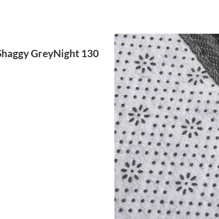
 Shaggy GreyNight 130