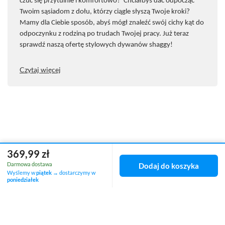
czuć się przytulnie i komfortowo? Chciałbyś dać odpocząć
Twoim sąsiadom z dołu, kt
ó
rzy ciągle słyszą Twoje kroki?
Mamy dla Ciebie spos
ó
b, abyś m
ó
gł znaleźć sw
ó
j cichy kąt do
odpoczynku z rodziną po trudach Twojej pracy. Już teraz
sprawdź naszą ofertę stylowych dywan
ó
w shaggy!
Czytaj więcej
369,99 zł
Zamówienia
Darmowa dostawa
Dodaj do koszyka
Wyślemy w
piątek
→ dostarczymy w
Status zamówienia
poniedziałek
Śledzenie przesyłki
Chcę zareklamować produkt