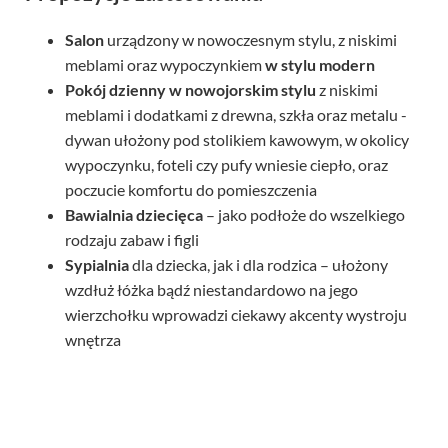
Salon
urządzony w nowoczesnym stylu, z niskimi
meblami oraz wypoczynkiem
w stylu modern
Pokój dzienny
w nowojorskim stylu
z niskimi
meblami i dodatkami z drewna, szkła oraz metalu -
dywan ułożony pod stolikiem kawowym, w okolicy
wypoczynku, foteli czy pufy wniesie ciepło, oraz
poczucie komfortu do pomieszczenia
Bawialnia dziecięca
– jako podłoże do wszelkiego
rodzaju zabaw i figli
Sypialnia
dla dziecka, jak i dla rodzica – ułożony
wzdłuż łóżka bądź niestandardowo na jego
wierzchołku wprowadzi ciekawy akcenty wystroju
wnętrza