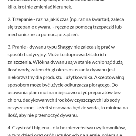
kilkukrotnie zmieniać kierunek.
2. Trzepanie - raz na jakiś czas (np. raz na kwartał), zaleca
się trzepanie dywanu - ręczne za pomocą trzepaczki lub
mechaniczne za pomocą urządzeń.
3. Pranie - dywanu typu Shaggy nie zaleca się prać w
sposób tradycyjny. Może to doprowadzić do ich
zniszczenia. Włókna dywanu są w stanie wchłonąć dużą
ilość wody, zatem długi okres osuszania dywanu jest
niekorzystny dla produktu i użytkownika. Akceptowalną
sposobem może być użycie odkurzacza piorącego. Do
usuwania plam można miejscowo użyć preparatów bez
chloru, dedykowanych środków czyszczących lub sody
oczyszczonej. Jeżeli stosowana będzie woda, to minimalna
ilość, aby nie przemoczyć dywanu.
4. Czystość i higiena - dla bezpieczeństwa użytkowników,
w tym dzieci oraz osób uczulonych na alergie, poleca się