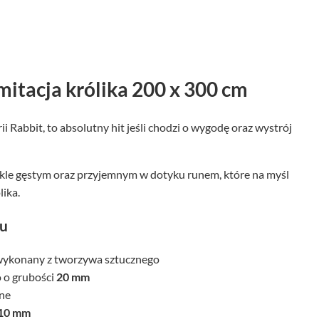
mitacja królika 200 x 300 cm
ii Rabbit, to absolutny hit jeśli chodzi o wygodę oraz wystrój
kle gęstym oraz przyjemnym w dotyku runem, które na myśl
lika.
tu
wykonany z tworzywa sztucznego
 o grubości
20 mm
zne
10 mm