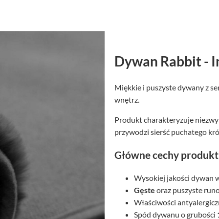
Dywan Rabbit - I
Miękkie i puszyste dywany z ser
wnętrz.
Produkt charakteryzuje niezwy
przywodzi sierść puchatego kró
Główne cechy produk
Wysokiej jakości dywan 
Gęste
oraz puszyste runo
Właściwości antyalergic
Spód dywanu o grubości