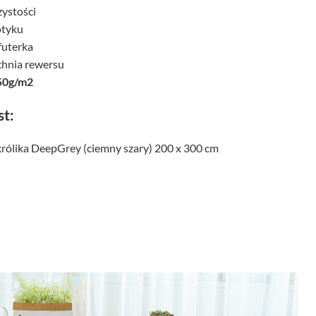
zystości
otyku
futerka
chnia rewersu
50g/m2
st:
królika DeepGrey (ciemny szary) 200 x 300 cm