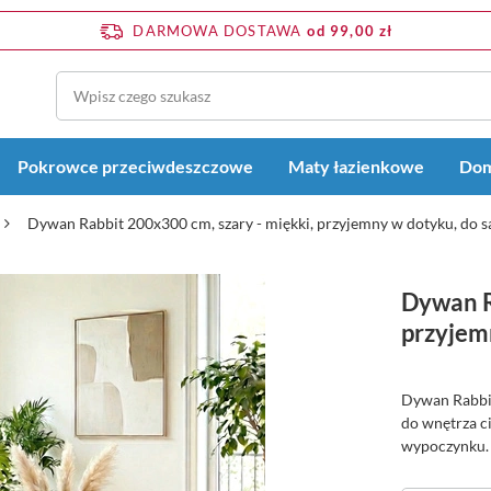
DARMOWA DOSTAWA
od 99,00 zł
Pokrowce przeciwdeszczowe
Maty łazienkowe
Dom
Dywan Rabbit 200x300 cm, szary - miękki, przyjemny w dotyku, do sa
Dywan R
przyjemn
Dywan Rabbit
do wnętrza ci
wypoczynku. 