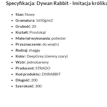
Specyfikacja: Dywan Rabbit - Imitacja króli
Stan:
Nowy
Gramatura:
1650g/m2
Grubość:
20
Kształt:
Prostokąt
Materiał wykonania:
poliester
Przeznaczenie:
do wnętrz
Rodzaj:
shaggy
Kolor:
DeepGrey (ciemny szary)
Wzór:
jednobarwny
Producent:
STRADO
Kod produktu::
DNRABBIT
Długość:
200
Szerokość:
300