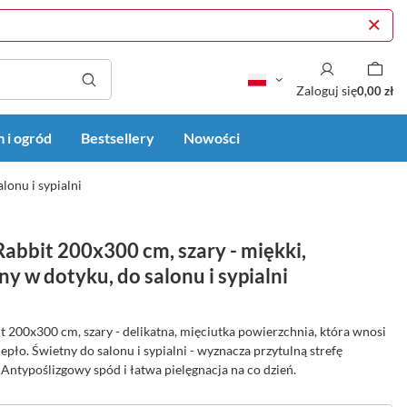
Zaloguj się
0,00 zł
 i ogród
Bestsellery
Nowości
lonu i sypialni
abbit 200x300 cm, szary - miękki,
y w dotyku, do salonu i sypialni
 200x300 cm, szary - delikatna, mięciutka powierzchnia, która wnosi
epło. Świetny do salonu i sypialni - wyznacza przytulną strefę
Antypoślizgowy spód i łatwa pielęgnacja na co dzień.