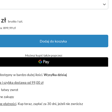
 zł
brutto
/
szt.
a:
899,99 zł
Dodaj do koszyka
Możesz kupić także poprzez:
dostępny w bardzo dużej ilości
Wysyłka
dzisiaj
 i szybka dostawa
od
99,00 zł
a łatwy zwrot
ne zakupy
e płatności
. Kup teraz, zapłać za 30 dni, jeżeli nie zwrócisz