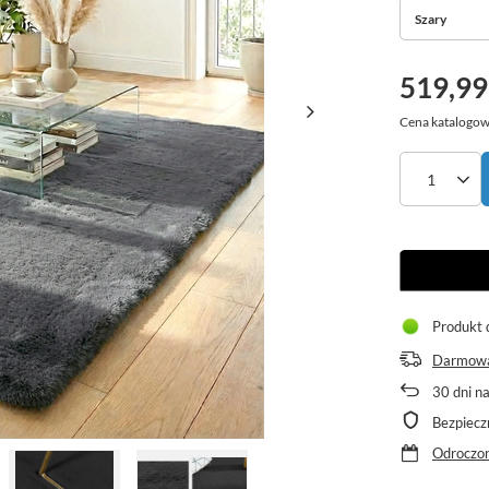
Szary
519,99
Cena katalogow
Produkt 
Darmowa
30
dni n
Bezpiecz
Odroczon