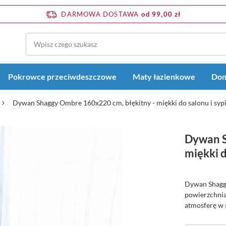
DARMOWA DOSTAWA
od 99,00 zł
Pokrowce przeciwdeszczowe
Maty łazienkowe
Dom
Dywan Shaggy Ombre 160x220 cm, błękitny - miękki do salonu i sypi
Dywan S
miękki d
Dywan Shaggy
powierzchnia
atmosferę w s