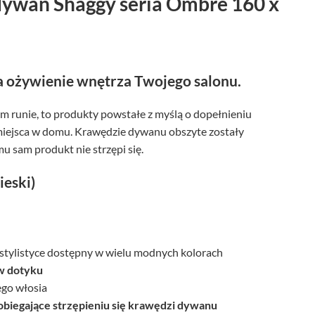
dywan Shaggy seria Ombre 160 x
 ożywienie wnętrza Twojego salonu.
m runie, to produkty powstałe z myślą o dopełnieniu
miejsca w domu. Krawędzie dywanu obszyte zostały
u sam produkt nie strzępi się.
ieski)
tylistyce dostępny w wielu modnych kolorach
w dotyku
ego włosia
biegające strzępieniu się krawędzi dywanu