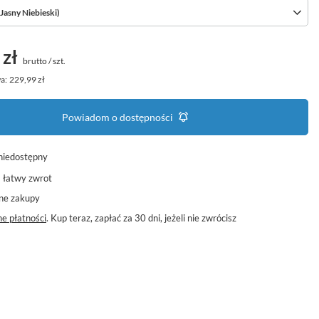
asny Niebieski)
 zł
brutto
/
szt.
a:
229,99 zł
Powiadom o dostępności
niedostępny
a łatwy zwrot
ne zakupy
e płatności
. Kup teraz, zapłać za 30 dni, jeżeli nie zwrócisz