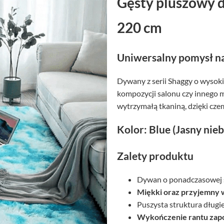
Gęsty pluszowy 
220 cm
Uniwersalny pomysł na
Dywany z serii Shaggy o wysoki
kompozycji salonu czy innego 
wytrzymałą tkaniną, dzięki czem
Kolor: Blue (Jasny nieb
Zalety produktu
Dywan o ponadczasowej s
Miękki oraz przyjemny 
Puszysta struktura długi
Wykończenie rantu zapo