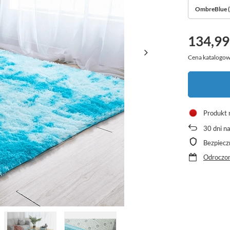
OmbreBlue (J
134,99
Cena katalogow
Produkt 
30
dni n
Bezpiecz
Odroczon