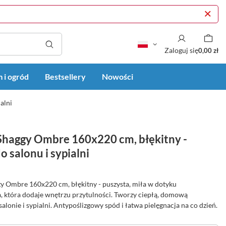
Zaloguj się
0,00 zł
 i ogród
Bestsellery
Nowości
alni
haggy Ombre 160x220 cm, błękitny -
o salonu i sypialni
 Ombre 160x220 cm, błękitny - puszysta, miła w dotyku
, która dodaje wnętrzu przytulności. Tworzy ciepłą, domową
alonie i sypialni. Antypoślizgowy spód i łatwa pielęgnacja na co dzień.