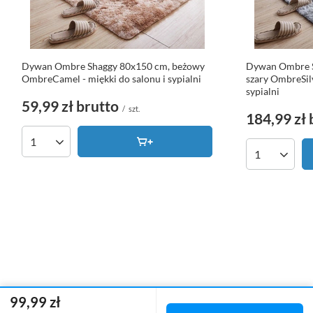
Dywan Ombre Shaggy 80x150 cm, beżowy
Dywan Ombre S
OmbreCamel - miękki do salonu i sypialni
szary OmbreSilv
sypialni
59,99 zł
brutto
/
szt.
184,99 zł
Ilość produktów
Ilość produk
99,99 zł
Zamówienia