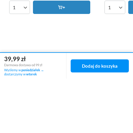
Ilość produktów
Ilość produk
39,99 zł
Darmowa dostawa od 99 zł
Dodaj do koszyka
Zamówienia
Wyślemy w
poniedziałek
→
dostarczymy w
wtorek
Status zamówienia
Śledzenie przesyłki
Chcę zareklamować produkt
Chcę zwrócić produkt