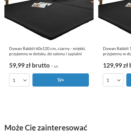
Dywan Rabbit 60x120 cm, czarny - miękki,
Dywan Rabbit 1
przyjemny w dotyku, do salonu i sypialni
przyjemny w dot
59,99 zł
brutto
129,99 zł
/
szt.
Ilość produktów
Ilość produk
Może Cię zainteresować