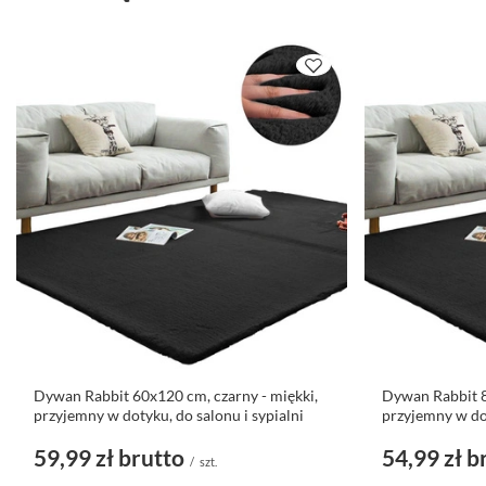
Dywan Rabbit 60x120 cm, czarny - miękki,
Dywan Rabbit 8
przyjemny w dotyku, do salonu i sypialni
przyjemny w dot
59,99 zł
brutto
54,99 zł
b
/
szt.