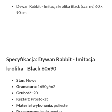
Dywan Rabbit - Imitacja królika Black (czarny) 60 x
90 cm
Specyfikacja: Dywan Rabbit - Imitacja
królika - Black 60x90
Stan:
Nowy
Gramatura:
1650g/m2
Grubość:
20
Kształt:
Prostokąt
Materiał wykonania:
poliester
Przeznaczenie:
do wnętrz