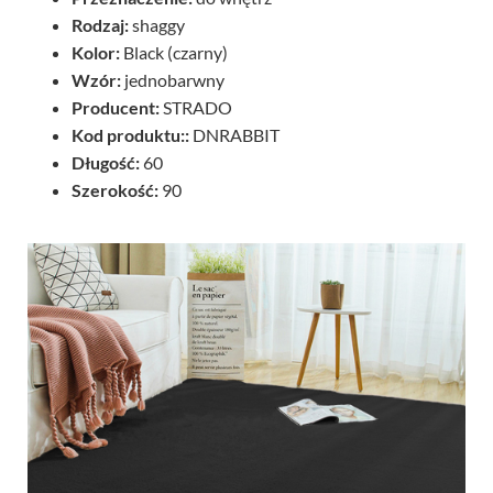
Rodzaj:
shaggy
Kolor:
Black (czarny)
Wzór:
jednobarwny
Producent:
STRADO
Kod produktu::
DNRABBIT
Długość:
60
Szerokość:
90