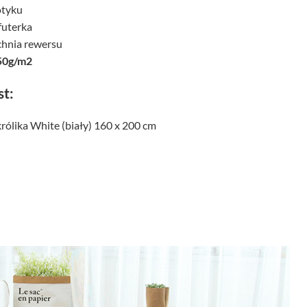
otyku
futerka
chnia rewersu
50g/m2
st:
rólika White (biały) 160 x 200 cm