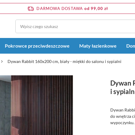
DARMOWA DOSTAWA
od 99,00 zł
Pokrowce przeciwdeszczowe
Maty łazienkowe
Dom
Dywan Rabbit 160x200 cm, biały - miękki do salonu i sypialni
Dywan R
i sypialn
Dywan Rabbit
do wnętrza ci
wypoczynku. 