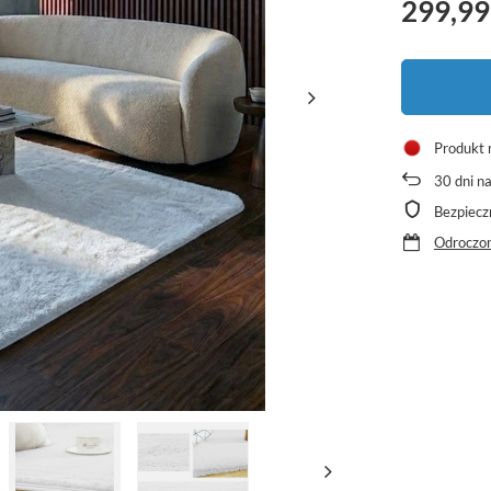
299,99
Produkt 
30
dni n
Bezpiecz
Odroczon