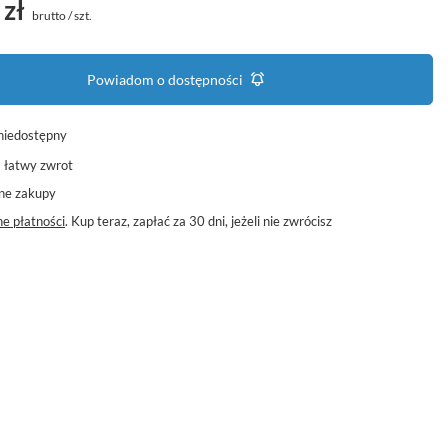
 zł
brutto
/
szt.
Powiadom o dostępności
niedostępny
a łatwy zwrot
ne zakupy
e płatności
. Kup teraz, zapłać za 30 dni, jeżeli nie zwrócisz