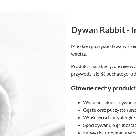
Dywan Rabbit - I
Miękkie i puszyste dywany z ser
wnętrz.
Produkt charakteryzuje niezwy
przywodzi sierść puchatego kró
Główne cechy produk
Wysokiej jakości dywan 
Gęste
oraz puszyste runo
Właściwości antyalergic
Spód dywanu o grubości
Łatwy do utrzymania w c