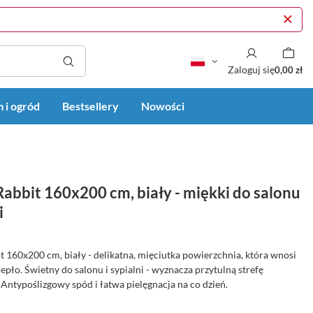
Zaloguj się
0,00 zł
 i ogród
Bestsellery
Nowości
abbit 160x200 cm, biały - miękki do salonu
i
 160x200 cm, biały - delikatna, mięciutka powierzchnia, która wnosi
epło. Świetny do salonu i sypialni - wyznacza przytulną strefę
Antypoślizgowy spód i łatwa pielęgnacja na co dzień.