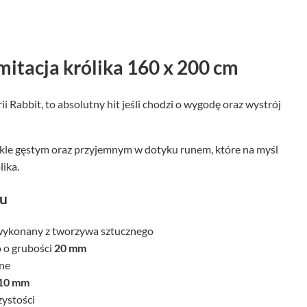
mitacja królika 160 x 200 cm
ii Rabbit, to absolutny hit jeśli chodzi o wygodę oraz wystrój
kle gęstym oraz przyjemnym w dotyku runem, które na myśl
lika.
tu
wykonany z tworzywa sztucznego
 o grubości
20 mm
zne
10 mm
zystości