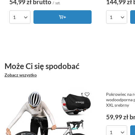
54,99 zł
brutto
144,99 zł
/
szt.
Ilość produktów
Ilość produk
Może Ci się spodobać
Zobacz wszystko
Pokrowiec na r
wodoodporna 
XXL srebrny
59,99 zł
b
Ilość produk