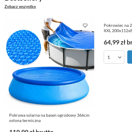
Zobacz wszystko
Pokrowiec na 
XXL 200x112x8
64,99 zł
b
Ilość produk
Pokrywa solarna na basen ogrodowy 366cm
osłona termiczna
119,99 zł
brutto