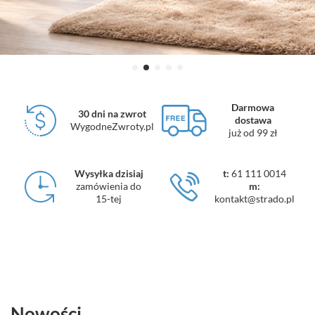
Darmowa
30 dni na zwrot
dostawa
WygodneZwroty.pl
już od 99 zł
Wysyłka dzisiaj
t:
61 111 0014
zamówienia do
m:
15-tej
kontakt@strado.pl
Nowości