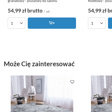
granatowy - pluszowy do salonu
fioletowy - plu
54,99 zł
brutto
54,99 zł
b
/
szt.
Ilość produktów
Ilość produk
Może Cię zainteresować