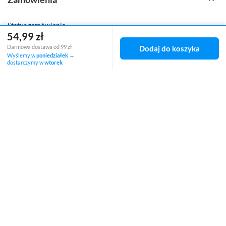
Status zamówienia
54,99 zł
Śledzenie przesyłki
Darmowa dostawa od 99 zł
Dodaj do koszyka
Wyślemy w
poniedziałek
→
dostarczymy w
wtorek
Chcę zareklamować produkt
Chcę zwrócić produkt
Chcę wymienić towar
Kontakt
Konto
Regulaminy