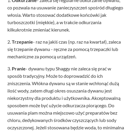
1.
Odkurzanie
- zaleca się regularne odkurzanie dywanu,
co pozwala na usuwanie zanieczyszczeń spośród długiego
włosia. Warto stosować dodatkowe końcówki jak
turboszczotki (miękkie), a w trakcie odkurzania
kilkukrotnie zmieniać kierunek.
2.
Trzepanie
- raz na jakiś czas (np. raz na kwartał), zaleca
się trzepanie dywanu - ręczne za pomocą trzepaczki lub
mechaniczne za pomocą urządzeń.
3.
Pranie
- dywanu typu Shaggy nie zaleca się prać w
sposób tradycyjny. Może to doprowadzić do ich
zniszczenia. Włókna dywanu są w stanie wchłonąć dużą
ilość wody, zatem długi okres osuszania dywanu jest
niekorzystny dla produktu i użytkownika. Akceptowalną
sposobem może być użycie odkurzacza piorącego. Do
usuwania plam można miejscowo użyć preparatów bez
chloru, dedykowanych środków czyszczących lub sody
oczyszczonej. Jeżeli stosowana będzie woda, to minimalna