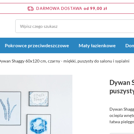
DARMOWA DOSTAWA
od 99,00 zł
Pokrowce przeciwdeszczowe
Maty łazienkowe
Dom
ywan Shaggy 60x120 cm, czarny - miękki, puszysty do salonu i sypialni
Dywan S
puszysty
Dywan Shaggy
ociepla wnętr
łatwa pielęgn