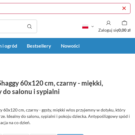
Zaloguj się
0,00 zł
 i ogród
Bestsellery
Nowości
haggy 60x120 cm, czarny - miękki,
 do salonu i sypialni
 60x120 cm, czarny - gęsty, miękki włos przyjemny w dotyku, który
ze. Idealny do salonu, sypialni i pokoju dziecka. Antypoślizgowy spód i
acja na co dzień.