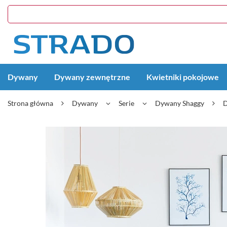
Dywany
Dywany zewnętrzne
Kwietniki pokojowe
Strona główna
Dywany
Serie
Dywany Shaggy
D