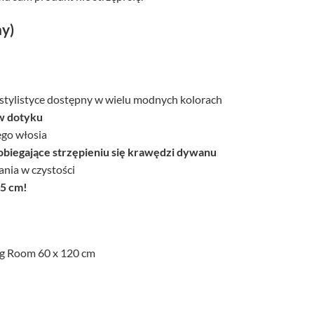
ny)
tylistyce dostępny w wielu modnych kolorach
w dotyku
ego włosia
biegające strzępieniu się krawędzi dywanu
nia w czystości
,5 cm!
ng Room 60 x 120 cm