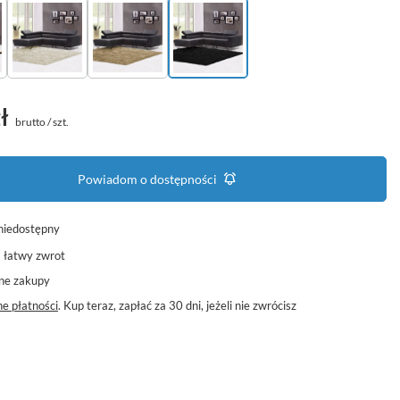
ł
brutto
/
szt.
Powiadom o dostępności
niedostępny
a łatwy zwrot
ne zakupy
e płatności
. Kup teraz, zapłać za 30 dni, jeżeli nie zwrócisz