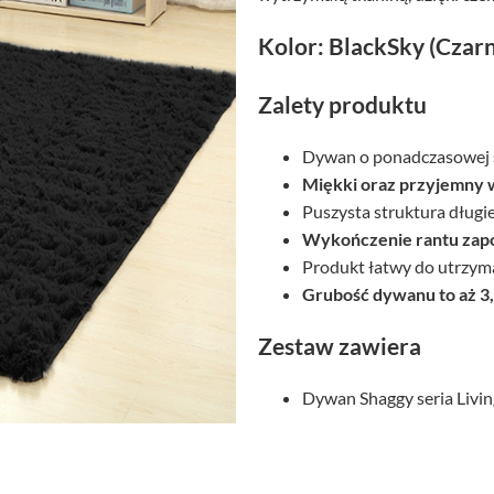
Kolor: BlackSky (Czar
Zalety produktu
Dywan o ponadczasowej s
Miękki oraz przyjemny 
Puszysta struktura długi
Wykończenie rantu zapo
Produkt łatwy do utrzyma
Grubość dywanu to aż 3
Zestaw zawiera
Dywan Shaggy seria Livi