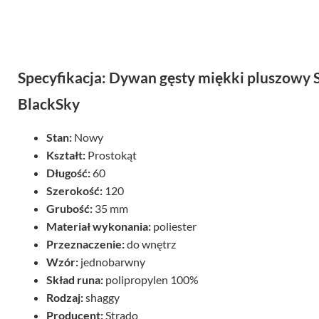
Specyfikacja: Dywan gęsty miękki pluszowy
BlackSky
Stan:
Nowy
Kształt:
Prostokąt
Długość:
60
Szerokość:
120
Grubość:
35 mm
Materiał wykonania:
poliester
Przeznaczenie:
do wnętrz
Wzór:
jednobarwny
Skład runa:
polipropylen 100%
Rodzaj:
shaggy
Producent:
Strado