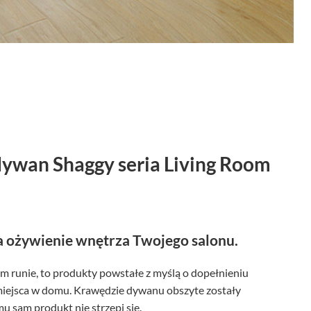
dywan Shaggy seria Living Room
 ożywienie wnętrza Twojego salonu.
m runie, to produkty powstałe z myślą o dopełnieniu
miejsca w domu. Krawędzie dywanu obszyte zostały
u sam produkt nie strzępi się.