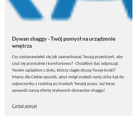
Dywan shaggy - Twój pomysł na urządzenie
wnętrza
Czy zastanawiałeś się jak zaaranżować Twoją przestrzeń, aby
czuć się przytulnie i komfortowo? Chciałbyś dać odpocząć
Twoim sąsiadom z dołu, kt
ó
rzy ciągle słyszą Twoje kroki?
Mamy dla Ciebie spos
ó
b, abyś m
ó
gł znaleźć sw
ó
j cichy kąt do
odpoczynku z rodziną po trudach Twojej pracy. Już teraz
sprawdź naszą ofertę stylowych dywan
ó
w shaggy!
Czytaj więcej