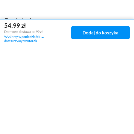
Zamówienia
54,99 zł
Darmowa dostawa od 99 zł
Dodaj do koszyka
Status zamówienia
Wyślemy w
poniedziałek
→
dostarczymy w
wtorek
Śledzenie przesyłki
Chcę zareklamować produkt
Chcę zwrócić produkt
Chcę wymienić towar
Kontakt
Konto