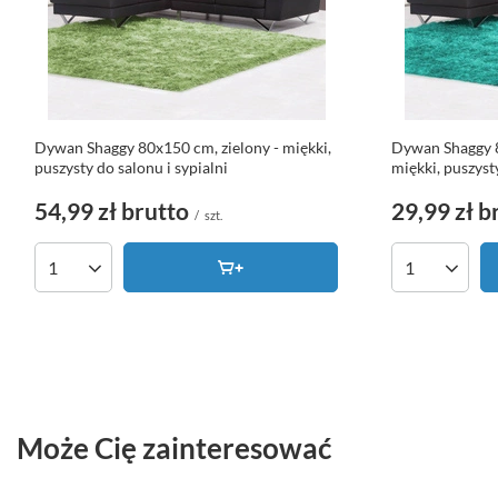
Dywan Shaggy 80x150 cm, zielony - miękki,
Dywan Shaggy 8
puszysty do salonu i sypialni
miękki, puszyst
54,99 zł
brutto
29,99 zł
b
/
szt.
Ilość produktów
Ilość produk
Może Cię zainteresować