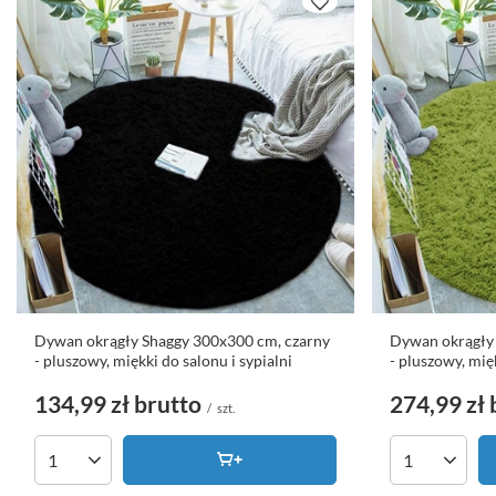
Dywan okrągły Shaggy 300x300 cm, czarny
Dywan okrągły 
- pluszowy, miękki do salonu i sypialni
- pluszowy, mię
134,99 zł
brutto
274,99 zł
/
szt.
Ilość produktów
Ilość produk