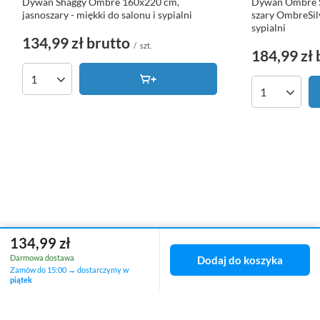
Dywan Shaggy Ombre 160x220 cm,
Dywan Ombre S
jasnoszary - miękki do salonu i sypialni
szary OmbreSilv
sypialni
134,99 zł
brutto
/
szt.
184,99 zł
Ilość produktów
Ilość produk
134,99 zł
Zamówienia
Darmowa dostawa
Dodaj do koszyka
Zamów do 15:00 → dostarczymy w
Status zamówienia
piątek
Śledzenie przesyłki