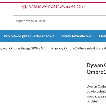
DARMOWA DOSTAWA
od 99,00 zł
Pokrowce przeciwdeszczowe
Maty łazienkowe
Dom
ywan Ombre Shaggy 200x260 cm, brązowy OmbreCoffee - miękki do salo
Dywan O
OmbreCof
Dywan Ombre
powierzchnia,
wyznacza prz
co dzień.