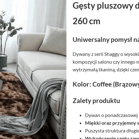
Gęsty pluszowy 
260 cm
Uniwersalny pomysł na
Dywany z serii Shaggy o wysoki
kompozycji salonu czy innego 
wytrzymałą tkaniną, dzięki czem
Kolor: Coffee (Brązow
Zalety produktu
Dywan o ponadczasowej s
Miękki oraz przyjemny 
Puszysta struktura długi
Wykończenie rantu zapo