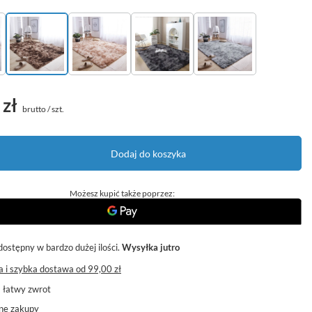
 zł
brutto
/
szt.
Dodaj do koszyka
Możesz kupić także poprzez:
dostępny w bardzo dużej ilości
Wysyłka
jutro
 i szybka dostawa
od
99,00 zł
a łatwy zwrot
ne zakupy