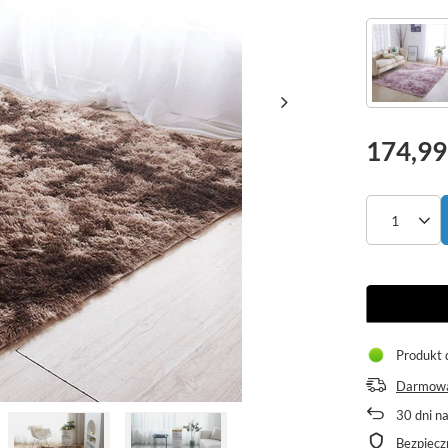
174,99
Produkt 
Darmowa
30
dni n
Bezpiecz