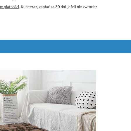
e płatności
. Kup teraz, zapłać za 30 dni, jeżeli nie zwrócisz