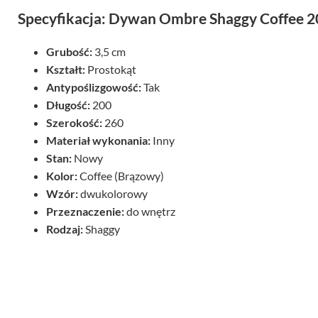
Specyfikacja: Dywan Ombre Shaggy Coffee 
Grubość:
3,5 cm
Kształt:
Prostokąt
Antypoślizgowość:
Tak
Długość:
200
Szerokość:
260
Materiał wykonania:
Inny
Stan:
Nowy
Kolor:
Coffee (Brązowy)
Wzór:
dwukolorowy
Przeznaczenie:
do wnętrz
Rodzaj:
Shaggy