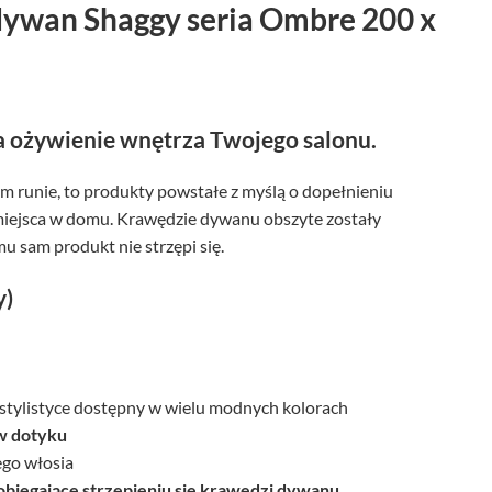
dywan Shaggy seria Ombre 200 x
 ożywienie wnętrza Twojego salonu.
m runie, to produkty powstałe z myślą o dopełnieniu
miejsca w domu. Krawędzie dywanu obszyte zostały
u sam produkt nie strzępi się.
y)
tylistyce dostępny w wielu modnych kolorach
w dotyku
ego włosia
biegające strzępieniu się krawędzi dywanu