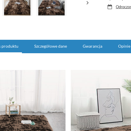
Odroczon
s produktu
Szczegółowe dane
Gwarancja
Opinie