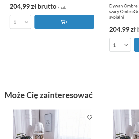
204,99 zł
brutto
Dywan Ombre S
/
szt.
szary OmbreGre
sypialni
Ilość produktów
204,99 zł
Ilość produk
Może Cię zainteresować