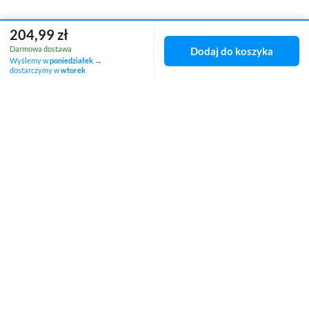
204,99 zł
Zamówienia
Darmowa dostawa
Dodaj do koszyka
Wyślemy w
poniedziałek
→
Status zamówienia
dostarczymy w
wtorek
Śledzenie przesyłki
Chcę zareklamować produkt
Chcę zwrócić produkt
Chcę wymienić towar
Kontakt
Konto