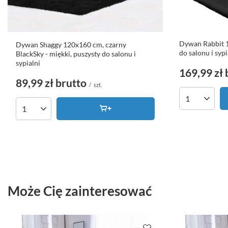
Dywan Rabbit 1
Dywan Shaggy 120x160 cm, czarny
do salonu i sypi
BlackSky - miękki, puszysty do salonu i
sypialni
169,99 zł
89,99 zł
brutto
/
szt.
Ilość produk
Ilość produktów
Może Cię zainteresować