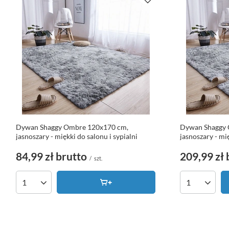
Dywan Shaggy Ombre 120x170 cm,
Dywan Shaggy 
jasnoszary - miękki do salonu i sypialni
jasnoszary - mię
84,99 zł
brutto
209,99 zł
/
szt.
Ilość produktów
Ilość produk