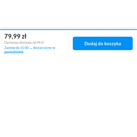
79,99 zł
Zamówienia
Darmowa dostawa od 99 zł
Dodaj do koszyka
Zamów do 15:00 → dostarczymy w
Status zamówienia
poniedziałek
Śledzenie przesyłki
Chcę zareklamować produkt
Chcę zwrócić produkt
Chcę wymienić towar
Kontakt