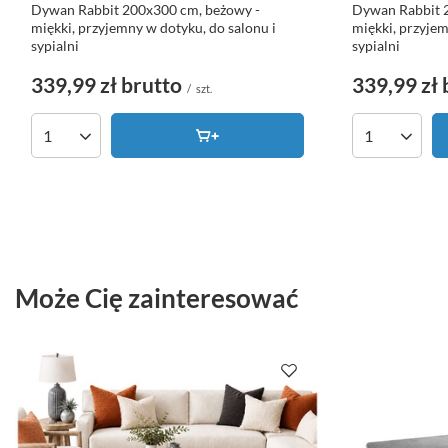
Dywan Rabbit 200x300 cm, beżowy -
Dywan Rabbit 2
miękki, przyjemny w dotyku, do salonu i
miękki, przyjem
sypialni
sypialni
339,99 zł
brutto
339,99 zł
/
szt.
Ilość produktów
Ilość produk
Może Cię zainteresować