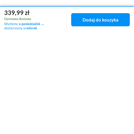
339,99 zł
Darmowa dostawa
Dodaj do koszyka
Wyślemy w
poniedziałek
→
Zamówienia
dostarczymy w
wtorek
Status zamówienia
Śledzenie przesyłki
Chcę zareklamować produkt
Chcę zwrócić produkt
Chcę wymienić towar
Kontakt
Konto