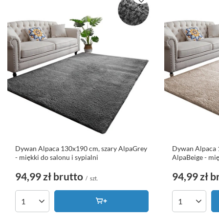
Dywan Alpaca 130x190 cm, szary AlpaGrey
Dywan Alpaca 
- miękki do salonu i sypialni
AlpaBeige - mię
94,99 zł
brutto
94,99 zł
b
/
szt.
Ilość produktów
Ilość produk