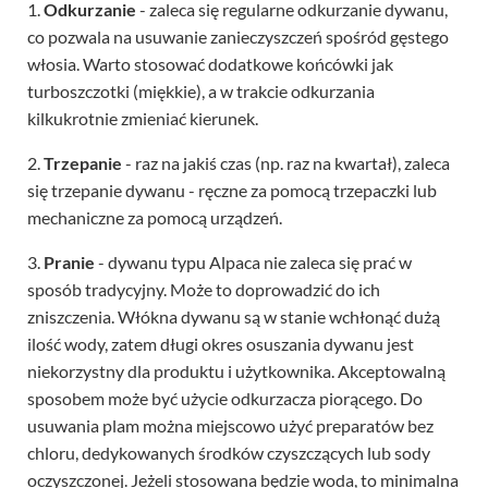
1.
Odkurzanie
- zaleca się regularne odkurzanie dywanu,
co pozwala na usuwanie zanieczyszczeń spośród gęstego
włosia. Warto stosować dodatkowe końcówki jak
turboszczotki (miękkie), a w trakcie odkurzania
kilkukrotnie zmieniać kierunek.
2.
Trzepanie
- raz na jakiś czas (np. raz na kwartał), zaleca
się trzepanie dywanu - ręczne za pomocą trzepaczki lub
mechaniczne za pomocą urządzeń.
3.
Pranie
- dywanu typu Alpaca nie zaleca się prać w
sposób tradycyjny. Może to doprowadzić do ich
zniszczenia. Włókna dywanu są w stanie wchłonąć dużą
ilość wody, zatem długi okres osuszania dywanu jest
niekorzystny dla produktu i użytkownika. Akceptowalną
sposobem może być użycie odkurzacza piorącego. Do
usuwania plam można miejscowo użyć preparatów bez
chloru, dedykowanych środków czyszczących lub sody
oczyszczonej. Jeżeli stosowana będzie woda, to minimalna