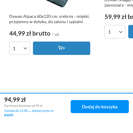
jasnoszary - mię
59,99 zł
b
Dywan Alpaca 60x120 cm, srebrny - miękki,
przyjemny w dotyku, do salonu i sypialni
44,99 zł
brutto
Ilość produk
/
szt.
Ilość produktów
94,99 zł
Darmowa dostawa od 99 zł
Dodaj do koszyka
Zamówienia
Zamów do 15:00 → dostarczymy w
piątek
Status zamówienia