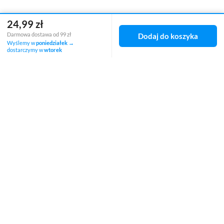
24,99 zł
Status zamówienia
Darmowa dostawa od 99 zł
Dodaj do koszyka
Wyślemy w
poniedziałek
→
Śledzenie przesyłki
dostarczymy w
wtorek
Chcę zareklamować produkt
Chcę zwrócić produkt
Chcę wymienić towar
Kontakt
Konto
Regulaminy