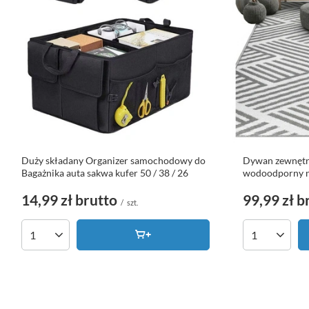
Duży składany Organizer samochodowy do
Dywan zewnętr
Bagażnika auta sakwa kufer 50 / 38 / 26
wodoodporny na
14,99 zł
brutto
99,99 zł
b
/
szt.
Ilość produktów
Ilość produk
Zamówienia