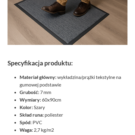
Specyfikacja produktu:
Materiał główny:
wykładzina/prążki tekstylne na
gumowej podstawie
Grubość:
7 mm
Wymiary:
60x90cm
Kolor:
Szary
Skład runa:
poliester
Spód
: PVC
Waga:
2,7 kg/m2
Sposób pakowania:
rulon