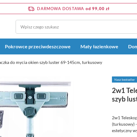
DARMOWA DOSTAWA
od 99,00 zł
Pokrowce przeciwdeszczowe
Maty łazienkowe
Dom
czka do mycia okien szyb luster 69-145cm, turkusowy
Nasz bestseller
2w1 Tel
szyb lu
2w1 Teleskop
(turkusowy) 
estetyczny w