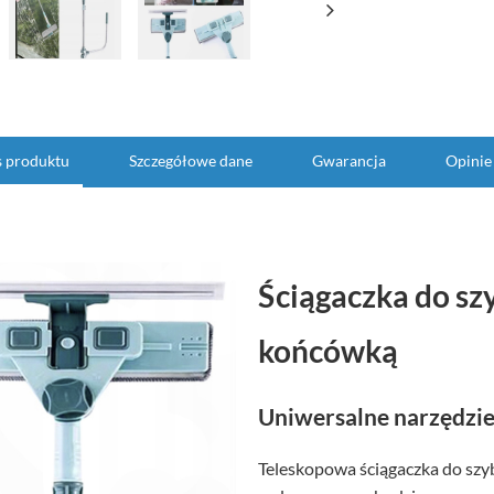
s produktu
Szczegółowe dane
Gwarancja
Opinie
Ściągaczka do sz
końcówką
Uniwersalne narzędzie 
Teleskopowa ściągaczka do szyb