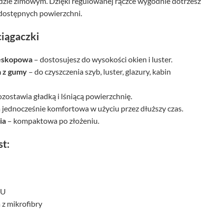
zie zimowym. Dzięki regulowanej rączce wygodnie dotrzesz
dostępnych powierzchni.
ciągaczki
leskopowa
– dostosujesz do wysokości okien i luster.
 z gumy
– do czyszczenia szyb, luster, glazury, kabin
zostawia gładką i lśniącą powierzchnię.
a jednocześnie komfortowa w użyciu przez dłuższy czas.
ia
– kompaktowa po złożeniu.
st:
 U
 z mikrofibry