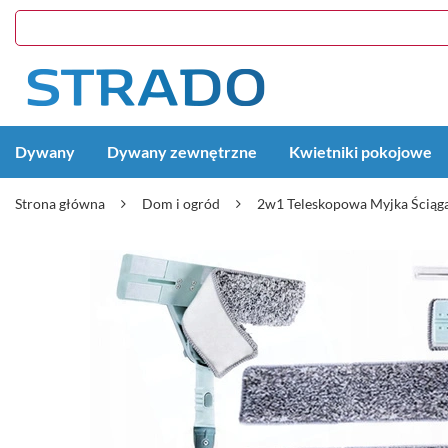
Dywany
Dywany zewnętrzne
Kwietniki pokojowe
Strona główna
Dom i ogród
2w1 Teleskopowa Myjka Ściąga