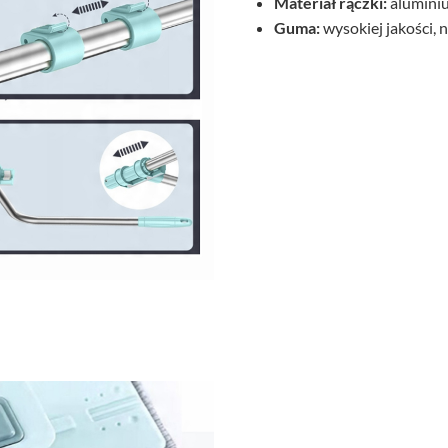
Materiał rączki:
alumini
Guma:
wysokiej jakości, 