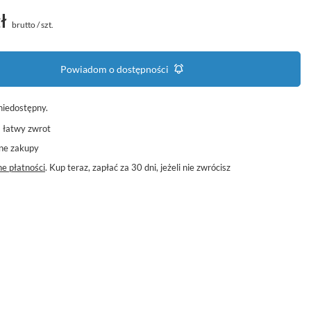
ł
brutto
/
szt.
Powiadom o dostępności
niedostępny
a łatwy zwrot
ne zakupy
e płatności
. Kup teraz, zapłać za 30 dni, jeżeli nie zwrócisz