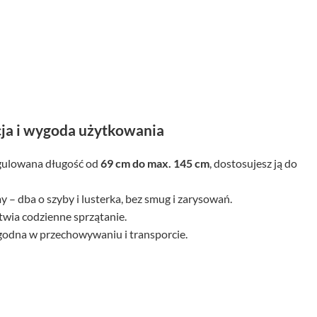
ja i wygoda użytkowania
gulowana długość od
69 cm do max. 145 cm
, dostosujesz ją do
 – dba o szyby i lusterka, bez smug i zarysowań.
twia codzienne sprzątanie.
godna w przechowywaniu i transporcie.