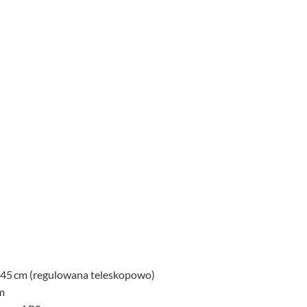
5 cm (regulowana teleskopowo)
m