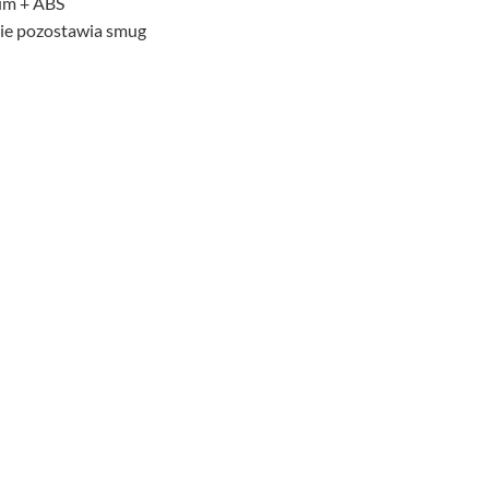
um + ABS
nie pozostawia smug