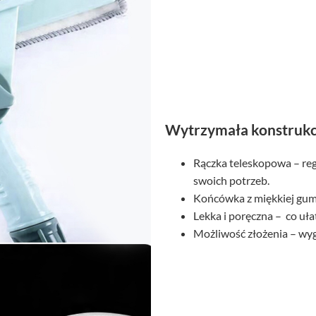
Wytrzymała konstrukc
Rączka teleskopowa – re
swoich potrzeb.
Końcówka z miękkiej gumy
Lekka i poręczna – co uła
Możliwość złożenia – wy