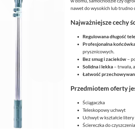
w domu, samochodzie czy ogrod
nawet do wysokich lub trudno 
Najważniejsze cechy ś
Regulowana długość te
Profesjonalna końcówka
prysznicowych.
Bez smug i zacieków
– po
Solidna i lekka
– trwała, 
Łatwość przechowywan
Przedmiotem oferty je
Ściągaczka
Teleskopowy uchwyt
Uchwyt w kształcie litery
Ściereczka do czyszczenia