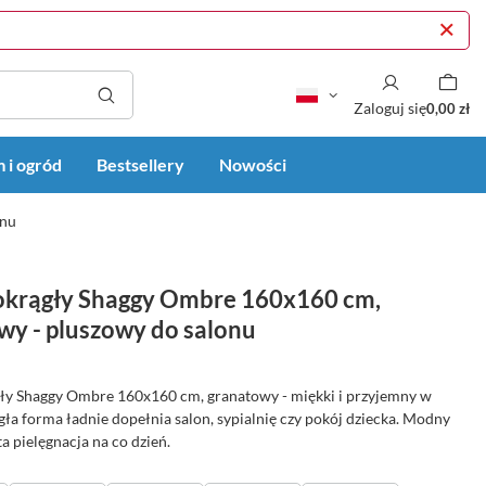
Zaloguj się
0,00 zł
 i ogród
Bestsellery
Nowości
onu
krągły Shaggy Ombre 160x160 cm,
wy - pluszowy do salonu
y Shaggy Ombre 160x160 cm, granatowy - miękki i przyjemny w
ła forma ładnie dopełnia salon, sypialnię czy pokój dziecka. Modny
ta pielęgnacja na co dzień.