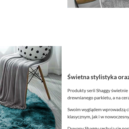
Świetna stylistyka ora
Produkty serii Shaggy świetnie
drewnianego parkietu, a na cer
Swoim wyglądem wprowadzą ci
klasycznym, jak i w nowoczesn
Dywany Shaggy cechują się pon