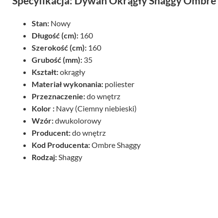
Specyfikacja: Dywan Okrągły Shaggy Ombre
Stan:
Nowy
Długość (cm):
160
Szerokość (cm):
160
Grubość (mm):
35
Kształt:
okrągły
Materiał wykonania:
poliester
Przeznaczenie:
do wnętrz
Kolor :
Navy (Ciemny niebieski)
Wzór:
dwukolorowy
Producent:
do wnętrz
Kod Producenta:
Ombre Shaggy
Rodzaj:
Shaggy