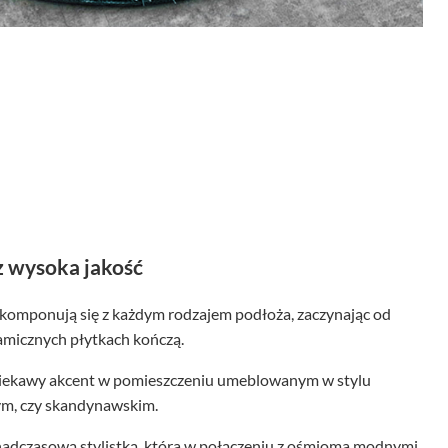
z wysoka jakość
 komponują się z każdym rodzajem podłoża, zaczynając od
amicznych płytkach kończą.
ekawy akcent w pomieszczeniu umeblowanym w stylu
ym, czy skandynawskim.
adczasową stylistką, która w połączeniu z ośmioma modnymi