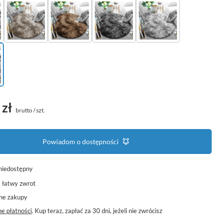
 zł
brutto
/
szt.
Powiadom o dostępności
niedostępny
a łatwy zwrot
ne zakupy
e płatności
. Kup teraz, zapłać za 30 dni, jeżeli nie zwrócisz