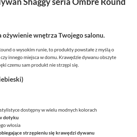
dywan Shaggy seria Ombre Round
 ożywienie wnętrza Twojego salonu.
ound o wysokim runie, to produkty powstałe z myślą o
 czy innego miejsca w domu. Krawędzie dywanu obszyte
ęki czemu sam produkt nie strzępi się.
ebieski)
tylistyce dostępny w wielu modnych kolorach
w dotyku
ego włosia
biegające strzępieniu się krawędzi dywanu