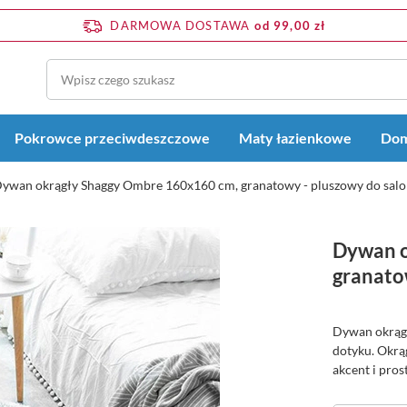
DARMOWA DOSTAWA
od 99,00 zł
Pokrowce przeciwdeszczowe
Maty łazienkowe
Dom
ywan okrągły Shaggy Ombre 160x160 cm, granatowy - pluszowy do sal
Dywan o
granato
Dywan okrągł
dotyku. Okrąg
akcent i pros