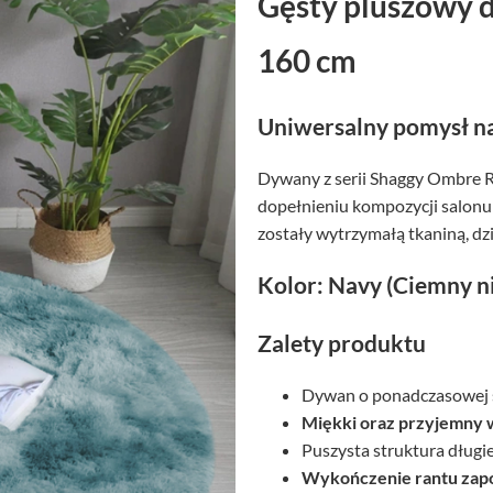
Gęsty pluszowy 
160 cm
Uniwersalny pomysł na
Dywany z serii Shaggy Ombre R
dopełnieniu kompozycji salonu
zostały wytrzymałą tkaniną, dzi
Kolor: Navy (Ciemny ni
Zalety produktu
Dywan o ponadczasowej s
Miękki oraz przyjemny 
Puszysta struktura długi
Wykończenie rantu zapo