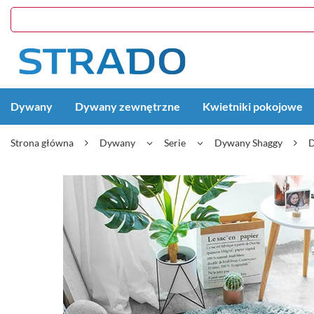
Dywany
Dywany zewnętrzne
Kwietniki pokojowe
Strona główna
Dywany
Serie
Dywany Shaggy
D