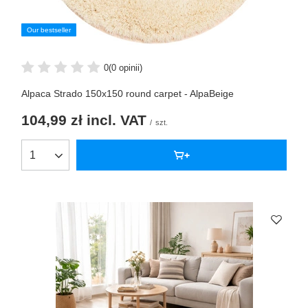
Our bestseller
0
(0 opinii)
Alpaca Strado 150x150 round carpet - AlpaBeige
104,99 zł
incl. VAT
/
szt.