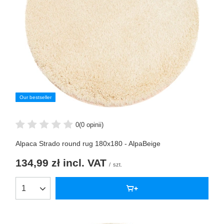
Our bestseller
0
(0 opinii)
Alpaca Strado round rug 180x180 - AlpaBeige
134,99 zł
incl. VAT
/
szt.