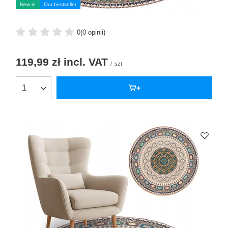
New in
Our bestseller
0
(0 opinii)
119,99 zł
incl. VAT
/
szt.