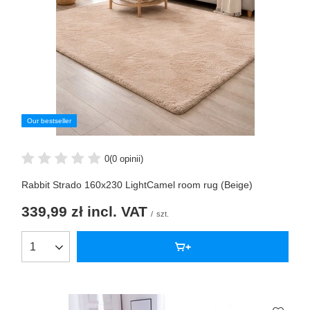
Our bestseller
0
(0 opinii)
Rabbit Strado 160x230 LightCamel room rug (Beige)
339,99 zł
incl. VAT
/
szt.