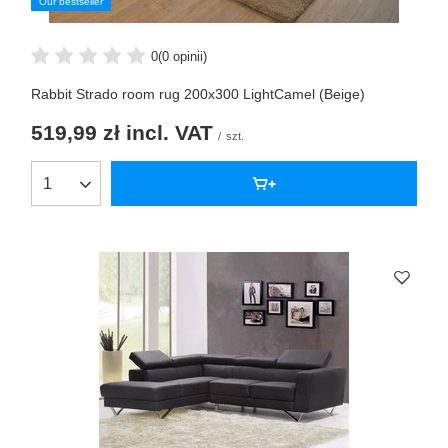
Our bestseller
0
(0 opinii)
Rabbit Strado room rug 200x300 LightCamel (Beige)
519,99 zł
incl. VAT
/
szt.