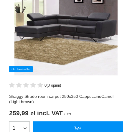
Our bestseller
0
(0 opinii)
Shaggy Strado room carpet 250x350 CappuccinoCamel
(Light brown)
259,99 zł
incl. VAT
/
szt.