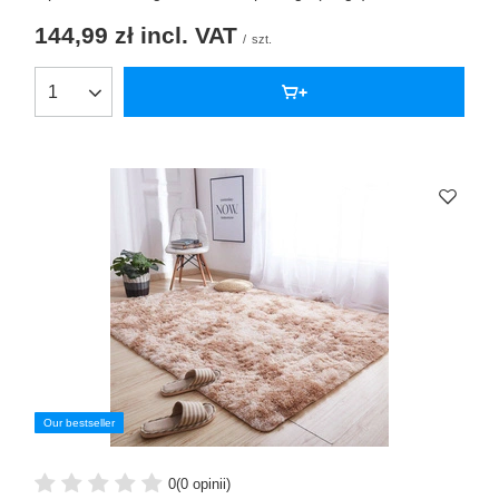
144,99 zł
incl. VAT
/
szt.
Our bestseller
0
(0 opinii)