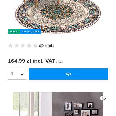
New in
Our bestseller
0
(0 opinii)
164,99 zł
incl. VAT
/
szt.