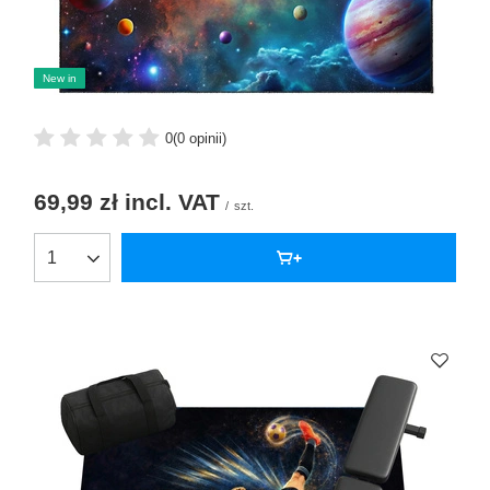
New in
0
(0 opinii)
69,99 zł
incl. VAT
/
szt.