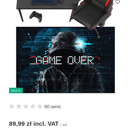
New in
0
(0 opinii)
89,99 zł
incl. VAT
/
szt.