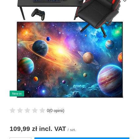
New in
0
(0 opinii)
109,99 zł
incl. VAT
/
szt.