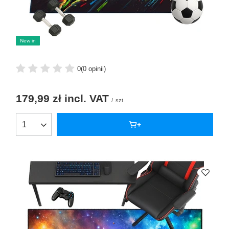
New in
0
(0 opinii)
179,99 zł
incl. VAT
/
szt.