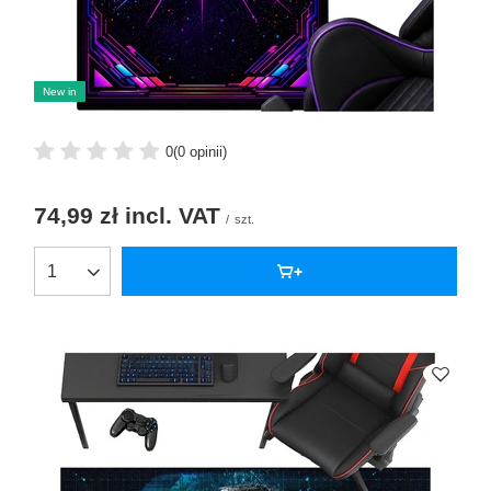
New in
0
(0 opinii)
74,99 zł
incl. VAT
/
szt.