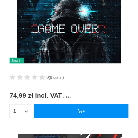
New in
0
(0 opinii)
74,99 zł
incl. VAT
/
szt.