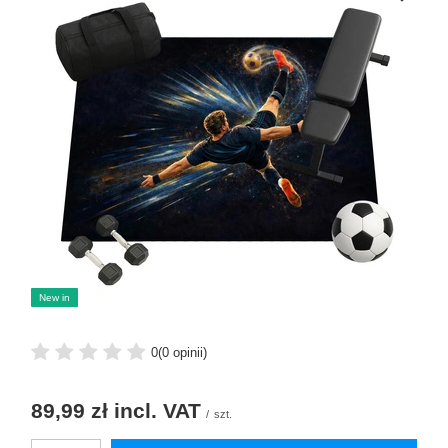
New in
0
(0 opinii)
89,99 zł
incl. VAT
/
szt.