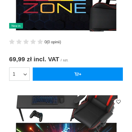
New in
0
(0 opinii)
69,99 zł
incl. VAT
/
szt.