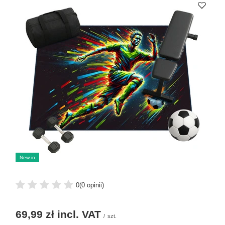
New in
0
(0 opinii)
69,99 zł
incl. VAT
/
szt.