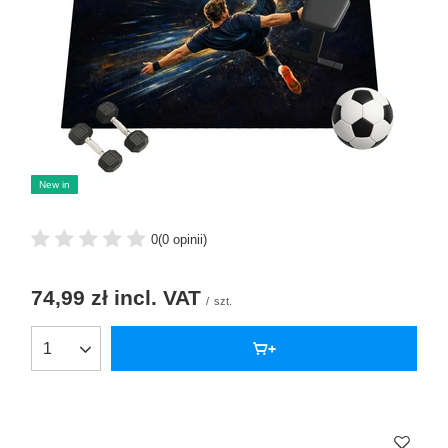
New in
0
(0 opinii)
74,99 zł
incl. VAT
/
szt.