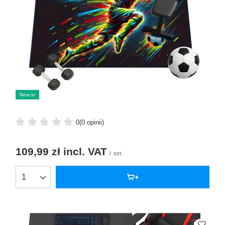
New in
0
(0 opinii)
109,99 zł
incl. VAT
/
szt.