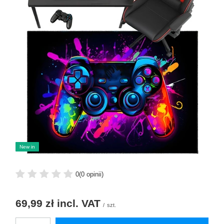
New in
0
(0 opinii)
69,99 zł
incl. VAT
/
szt.