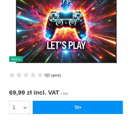
New in
0
(0 opinii)
69,99 zł
incl. VAT
/
szt.