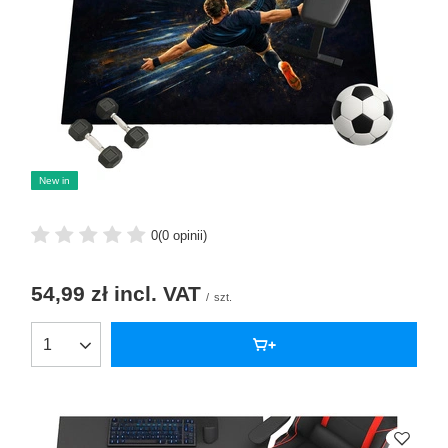
New in
0
(0 opinii)
54,99 zł
incl. VAT
/
szt.