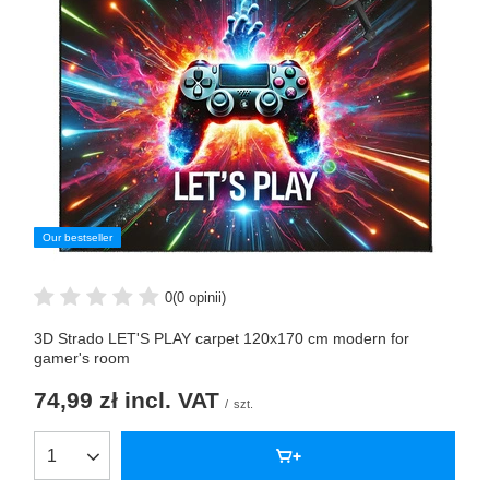
Our bestseller
0
(0 opinii)
3D Strado LET'S PLAY carpet 120x170 cm modern for
gamer's room
74,99 zł
incl. VAT
/
szt.