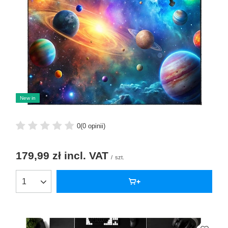
New in
0
(0 opinii)
179,99 zł
incl. VAT
/
szt.