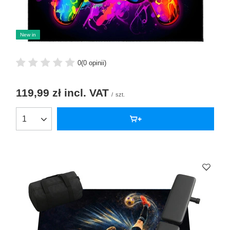
New in
0
(0 opinii)
119,99 zł
incl. VAT
/
szt.