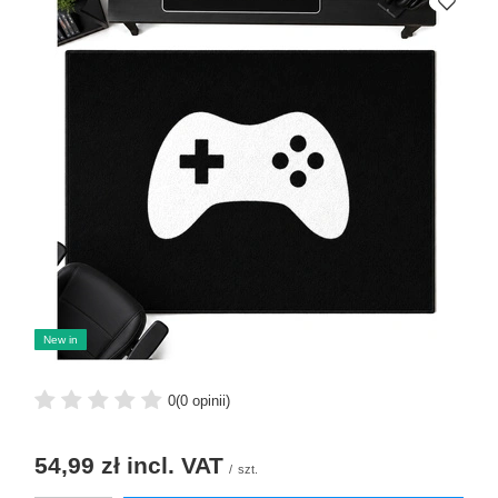
New in
0
(0 opinii)
54,99 zł
incl. VAT
/
szt.