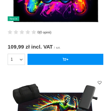
New in
0
(0 opinii)
109,99 zł
incl. VAT
/
szt.