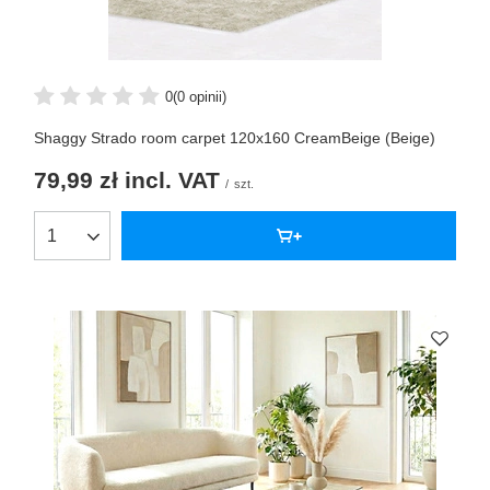
0
(0 opinii)
Shaggy Strado room carpet 120x160 CreamBeige (Beige)
79,99 zł
incl. VAT
/
szt.