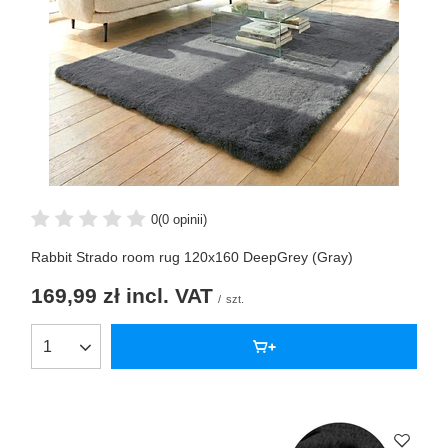
0
(0 opinii)
Rabbit Strado room rug 120x160 DeepGrey (Gray)
169,99 zł
incl. VAT
/
szt.