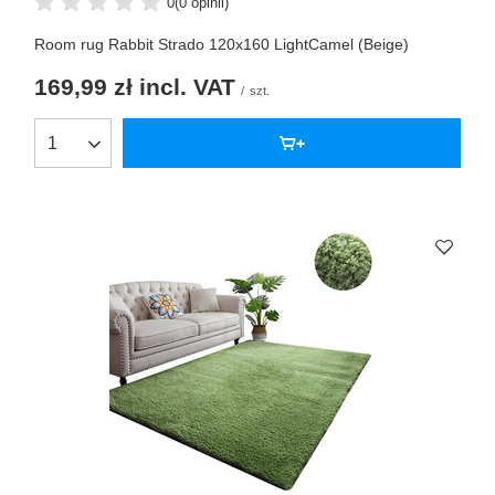
0
(0 opinii)
Room rug Rabbit Strado 120x160 LightCamel (Beige)
169,99 zł
incl. VAT
/
szt.