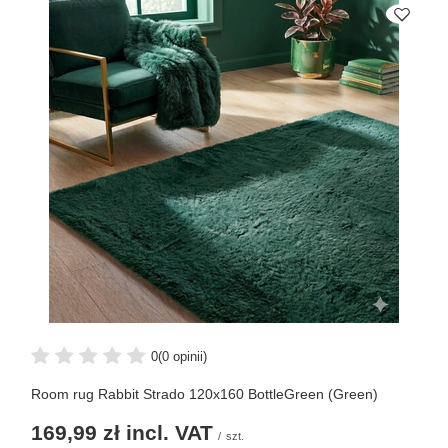
0
(0 opinii)
Room rug Rabbit Strado 120x160 BottleGreen (Green)
169,99 zł
incl. VAT
/
szt.