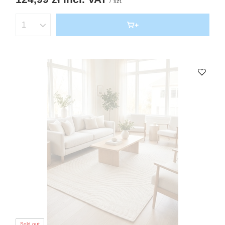
/
szt.
Sold out