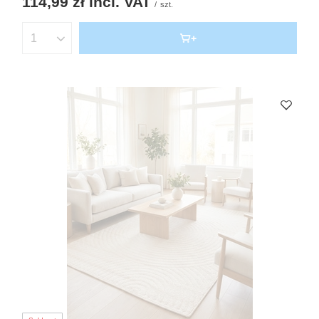
114,99 zł
incl. VAT
/
szt.