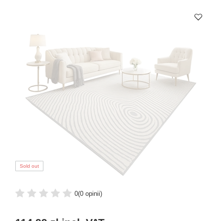
Sold out
0
(0 opinii)