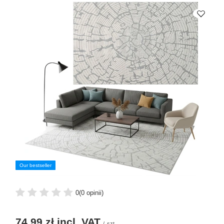
Our bestseller
0
(0 opinii)
74,99 zł
incl. VAT
/
szt.