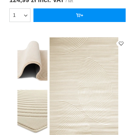
/
szt.