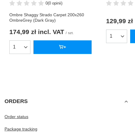
0
(0 opinii)
Ombre Shaggy Strado Carpet 200x260
129,99 zł
OmbreGrey (Dark Gray)
174,99 zł
incl. VAT
/
szt.
Products qua
Products quantity
ORDERS
Order status
Package tracking