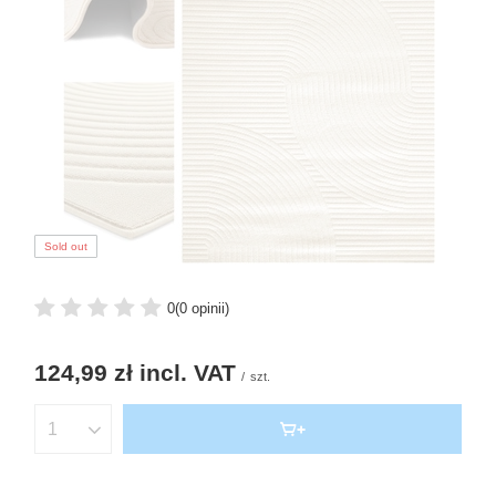
Sold out
0
(0 opinii)
124,99 zł
incl. VAT
/
szt.