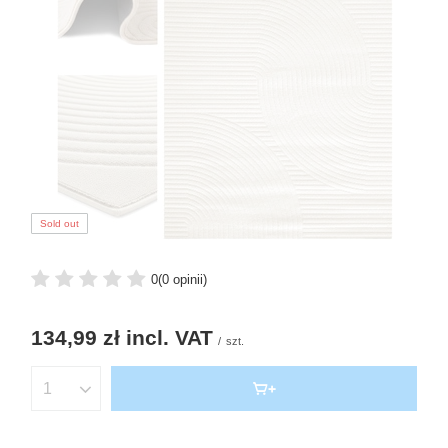
Sold out
0
(0 opinii)
134,99 zł
incl. VAT
/
szt.