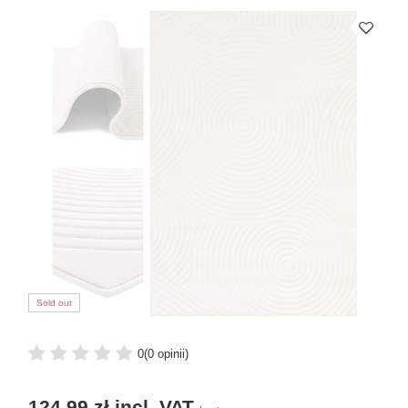
Sold out
0
(0 opinii)
124,99 zł
incl. VAT