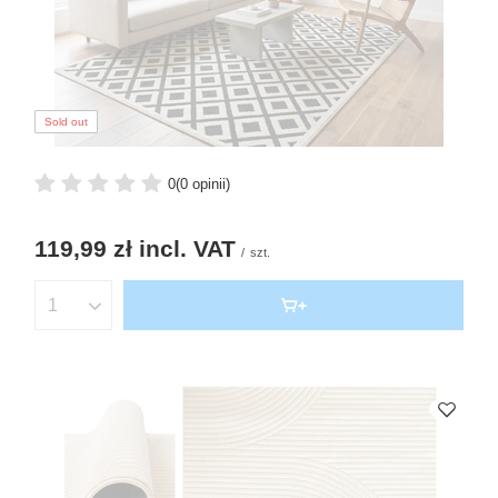
Sold out
0
(0 opinii)
119,99 zł
incl. VAT
/
szt.