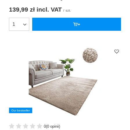
139,99 zł
incl. VAT
/
szt.
Our bestseller
0
(0 opinii)