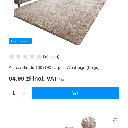
Our bestseller
0
(0 opinii)
Alpaca Strado 130x190 carpet - AlpaBeige (Beige)
94,99 zł
incl. VAT
/
szt.