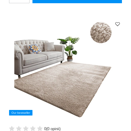
Our bestseller
0
(0 opinii)