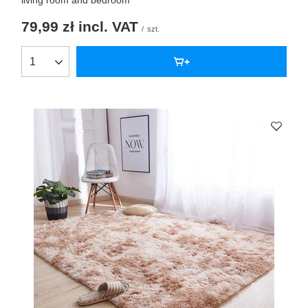
living room and bedroom
79,99 zł
incl. VAT
/
szt.