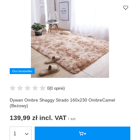
Our bestseller
0
(0 opinii)
Dywan Ombre Shaggy Strado 160x230 OmbreCamel
(Beżowy)
139,99 zł
incl. VAT
/
szt.