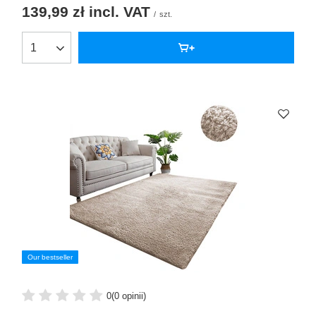
139,99 zł
incl. VAT
/
szt.
Our bestseller
0
(0 opinii)