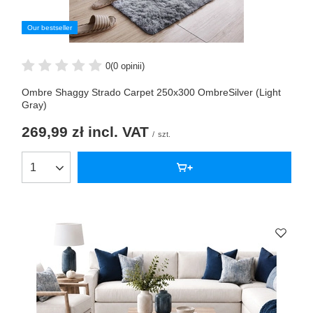
Our bestseller
0
(0 opinii)
Ombre Shaggy Strado Carpet 250x300 OmbreSilver (Light
Gray)
269,99 zł
incl. VAT
/
szt.