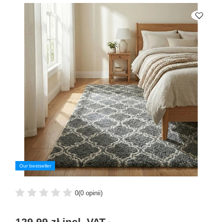
Our bestseller
0
(0 opinii)
129,99 zł
incl. VAT