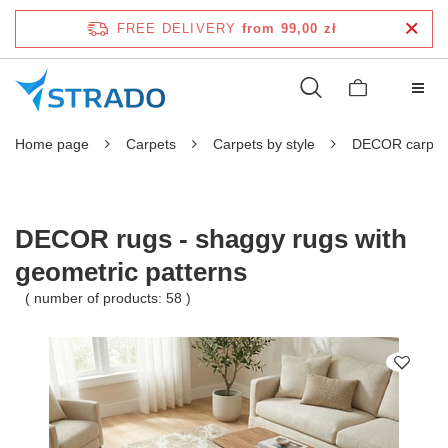
FREE DELIVERY
from 99,00 zł
Home page
Carpets
Carpets by style
DECOR carpet
DECOR rugs - shaggy rugs with
geometric patterns
( number of products:
58
)