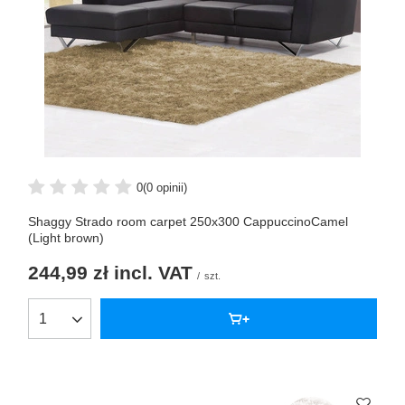
0
(0 opinii)
Shaggy Strado room carpet 250x300 CappuccinoCamel
(Light brown)
244,99 zł
incl. VAT
/
szt.