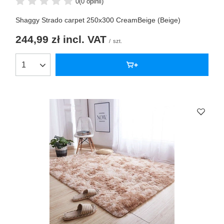
0
(0 opinii)
Shaggy Strado carpet 250x300 CreamBeige (Beige)
244,99 zł
incl. VAT
/
szt.