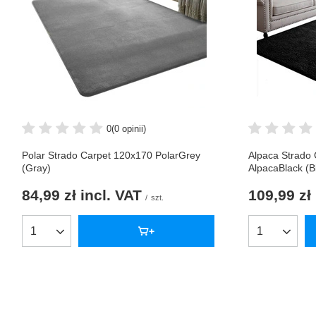
0
(0 opinii)
Polar Strado Carpet 120x170 PolarGrey
Alpaca Strado
(Gray)
AlpacaBlack (B
84,99 zł
incl. VAT
109,99 zł
/
szt.
Products quantity
Products qua