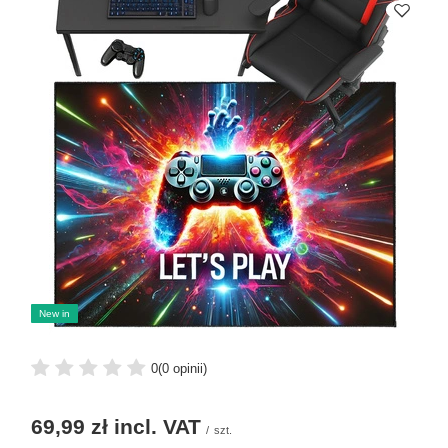
New in
0
(0 opinii)
69,99 zł
incl. VAT
/
szt.