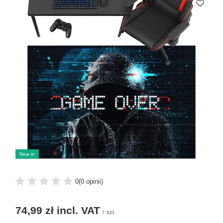
New in
0
(0 opinii)
74,99 zł
incl. VAT
/
szt.