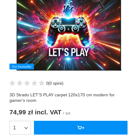
Our bestseller
0
(0 opinii)
3D Strado LET'S PLAY carpet 120x170 cm modern for
gamer's room
74,99 zł
incl. VAT
/
szt.