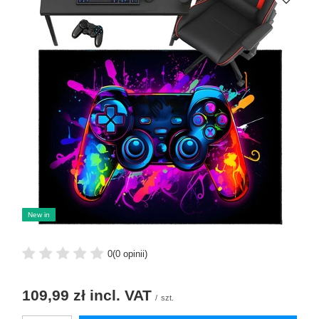
New in
0
(0 opinii)
109,99 zł
incl. VAT
/
szt.