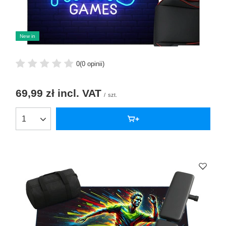
New in
0
(0 opinii)
69,99 zł
incl. VAT
/
szt.