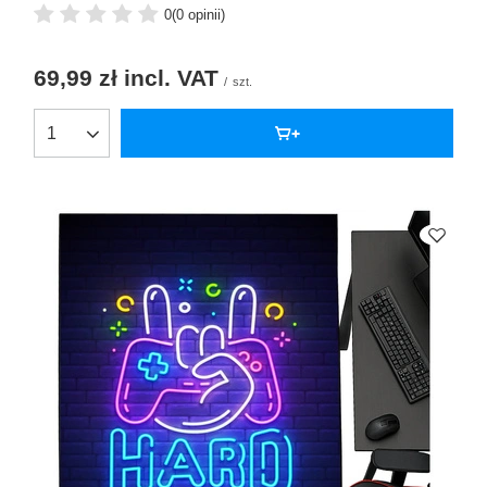
0
(0 opinii)
69,99 zł
incl. VAT
/
szt.