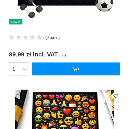
New in
0
(0 opinii)
89,99 zł
incl. VAT
/
szt.