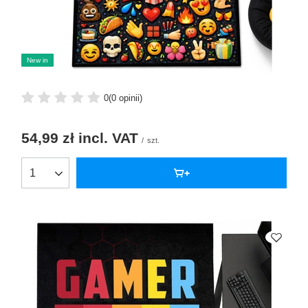
New in
0
(0 opinii)
54,99 zł
incl. VAT
/
szt.