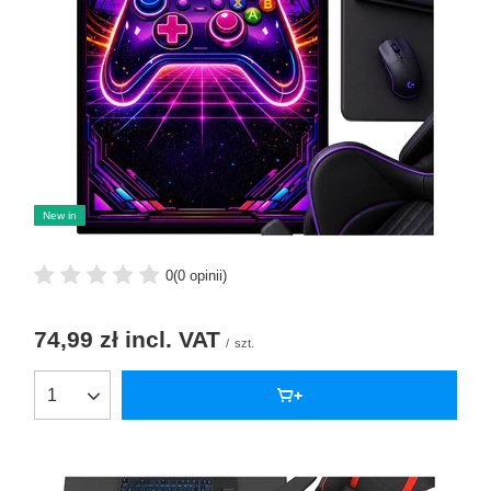
New in
0
(0 opinii)
74,99 zł
incl. VAT
/
szt.