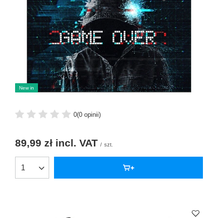
New in
0
(0 opinii)
89,99 zł
incl. VAT
/
szt.