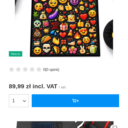
New in
0
(0 opinii)
89,99 zł
incl. VAT
/
szt.