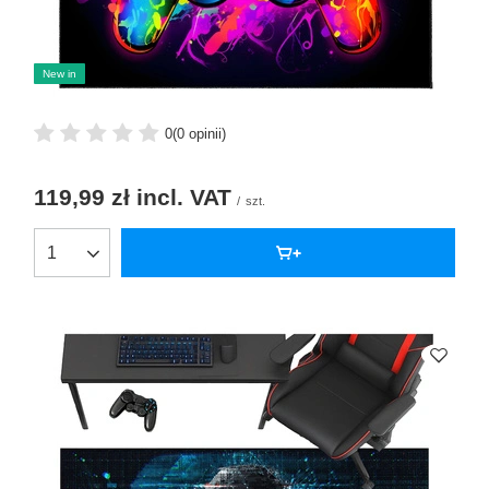
New in
0
(0 opinii)
119,99 zł
incl. VAT
/
szt.