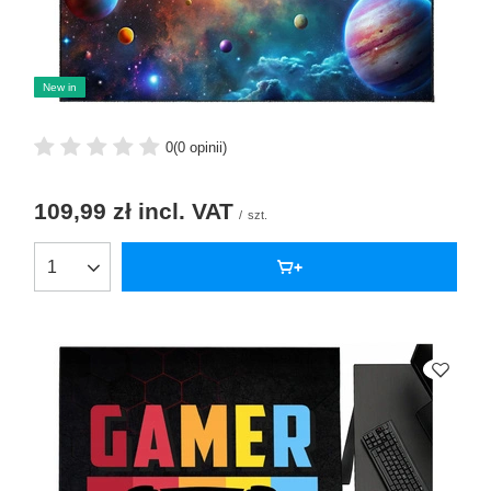
New in
0
(0 opinii)
109,99 zł
incl. VAT
/
szt.