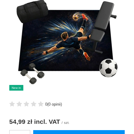
New in
0
(0 opinii)
54,99 zł
incl. VAT
/
szt.