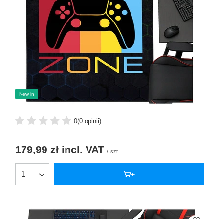
New in
0
(0 opinii)
179,99 zł
incl. VAT
/
szt.