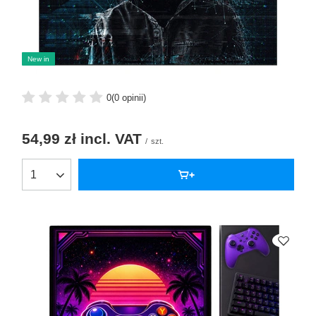
New in
0
(0 opinii)
54,99 zł
incl. VAT
/
szt.