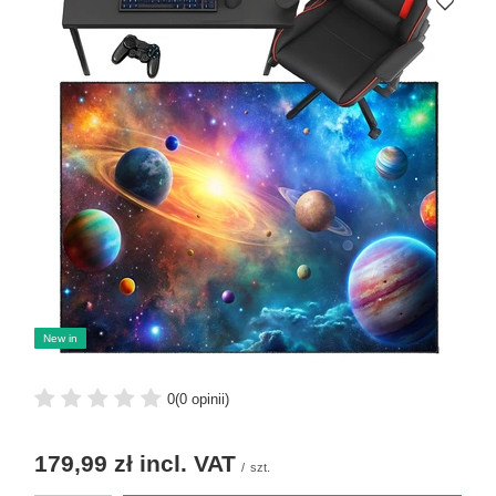
New in
0
(0 opinii)
179,99 zł
incl. VAT
/
szt.