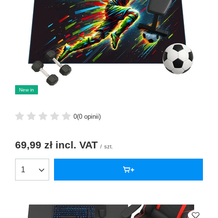
New in
0
(0 opinii)
69,99 zł
incl. VAT
/
szt.