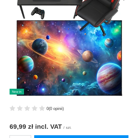
New in
0
(0 opinii)
69,99 zł
incl. VAT
/
szt.