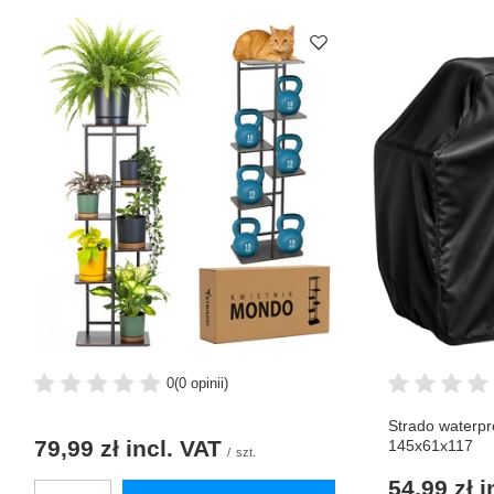
0
(0 opinii)
Strado waterpro
79,99 zł
incl. VAT
145x61x117
/
szt.
54,99 zł
i