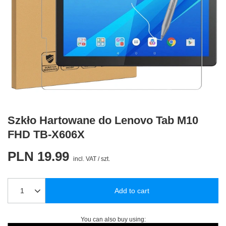
Szkło Hartowane do Lenovo Tab M10
FHD TB-X606X
PLN 19.99
incl. VAT
/
szt.
Add to cart
You can also buy using: