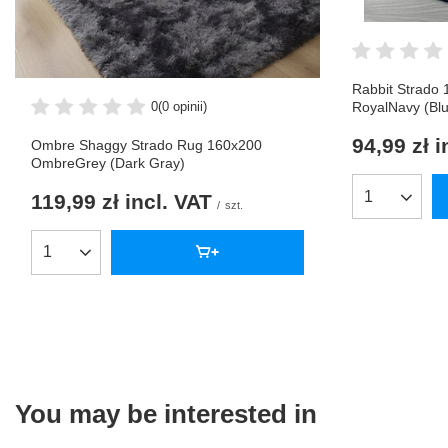
Rabbit Strado
0
(0 opinii)
RoyalNavy (Bl
94,99 zł
i
Ombre Shaggy Strado Rug 160x200
OmbreGrey (Dark Gray)
119,99 zł
incl. VAT
Products qua
/
szt.
Products quantity
You may be interested in