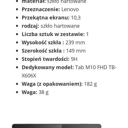
materiał:
szkło hartowane
Przeznaczenie:
Lenovo
Przekątna ekranu:
10,3
rodzaj:
szkło hartowane
Liczba sztuk w zestawie:
1
Wysokość szkła :
239 mm
Szerokość szkła :
149 mm
Stopień twardości:
9H
Dedykowany model:
Tab M10 FHD TB-
X606X
Waga (z opakowaniem):
182 g
Waga:
38 g